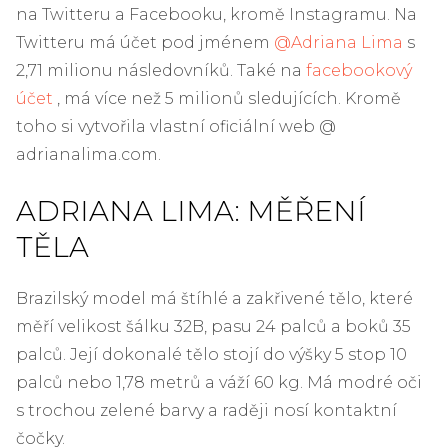
na Twitteru a Facebooku, kromě Instagramu. Na
Twitteru má účet pod jménem
@Adriana Lima
s
2,71 milionu následovníků. Také na
facebookový
účet
, má více než 5 milionů sledujících. Kromě
toho si vytvořila vlastní oficiální web @
adrianalima.com.
ADRIANA LIMA: MĚŘENÍ
TĚLA
Brazilský model má štíhlé a zakřivené tělo, které
měří velikost šálku 32B, pasu 24 palců a boků 35
palců. Její dokonalé tělo stojí do výšky 5 stop 10
palců nebo 1,78 metrů a váží 60 kg. Má modré oči
s trochou zelené barvy a raději nosí kontaktní
čočky.