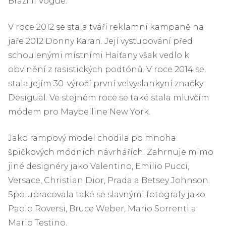
Brazílii Vogue.
V roce 2012 se stala tváří reklamní kampaně na
jaře 2012 Donny Karan. Její vystupování před
schoulenými místními Haiťany však vedlo k
obvinění z rasistických podtónů. V roce 2014 se
stala jejím 30. výročí první velvyslankyní značky
Desigual. Ve stejném roce se také stala mluvčím
módem pro Maybelline New York.
Jako rampový model chodila po mnoha
špičkových módních návrhářích. Zahrnuje mimo
jiné designéry jako Valentino, Emilio Pucci,
Versace, Christian Dior, Prada a Betsey Johnson.
Spolupracovala také se slavnými fotografy jako
Paolo Roversi, Bruce Weber, Mario Sorrenti a
Mario Testino.