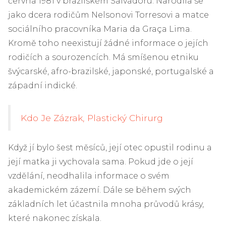
června 1981 v brazilském Salvadoru. Narodila se
jako dcera rodičům Nelsonovi Torresovi a matce
sociálního pracovníka Maria da Graça Lima.
Kromě toho neexistují žádné informace o jejích
rodičích a sourozencích. Má smíšenou etniku
švýcarské, afro-brazilské, japonské, portugalské a
západní indické.
Kdo Je Zázrak, Plastický Chirurg
Když jí bylo šest měsíců, její otec opustil rodinu a
její matka ji vychovala sama. Pokud jde o její
vzdělání, neodhalila informace o svém
akademickém zázemí. Dále se během svých
základních let účastnila mnoha průvodů krásy,
které nakonec získala.