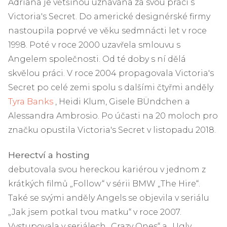
Adriana je většinou uznávána za svou práci s
Victoria's Secret. Do americké designérské firmy
nastoupila poprvé ve věku sedmnácti let v roce
1998. Poté v roce 2000 uzavřela smlouvu s
Angelem společnosti. Od té doby s ní dělá
skvělou práci. V roce 2004 propagovala Victoria's
Secret po celé zemi spolu s dalšími čtyřmi anděly
Tyra Banks
, Heidi Klum, Gisele BÜndchen a
Alessandra Ambrosio. Po účasti na 20 moloch pro
značku opustila Victoria's Secret v listopadu 2018.
Herectví a hosting
debutovala svou hereckou kariérou v jednom z
krátkých filmů „Follow“ v sérii BMW „The Hire“.
Také se svými anděly Angels se objevila v seriálu
„Jak jsem potkal tvou matku“ v roce 2007.
Vystupovala v seriálech „Crazy Ones“ a „Ugly