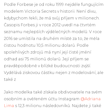
Podle Forbese je od roku 1999 nejdéle fungujícím
modelem Victoria Secrets v historii. Není divu,
kdybychom řekli, že má svůj příjem v milionech.
Časopis Forbes ji v roce 2012 uvedl na čtvrtém
seznamu nejlepších výdělečných modelů. V roce
2016 se umístila na druhém místě za to, že měla
čistou hodnotu 10,5 milionu dolarů. Podle
spolehlivých zdrojů má nyní její čisté jmění
odhad asi 75 milionů dolarů. Její příjem se
pravděpodobně v blízké budoucnosti zvýší.
Vydělává ziskovou částku nejen z modelování, ale
také z
Jako modelka také získala obdivovatele na svém
osobním a ověřeném účtu Instagram
@Adriana
Lima
s 12,3 milionu následovníků. Najdete ji také