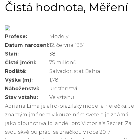
Čistá hodnota, Měření
Profese:
Modely
Datum narození:
12. června 1981
Stáří:
38
Čisté jmění:
75 milionů
Rodiště:
Salvador, stát Bahia
Výška (m):
1,78
Náboženství:
křesťanství
Stav vztahu:
Ve vztahu
Adriana Lima je afro-brazilský model a herečka. Je
známým jménem v kouzelném světě a je známá
jako dlouhotrvající anděl pro Victoria's Secret. Za
svou skvělou práci se značkou v roce 2017