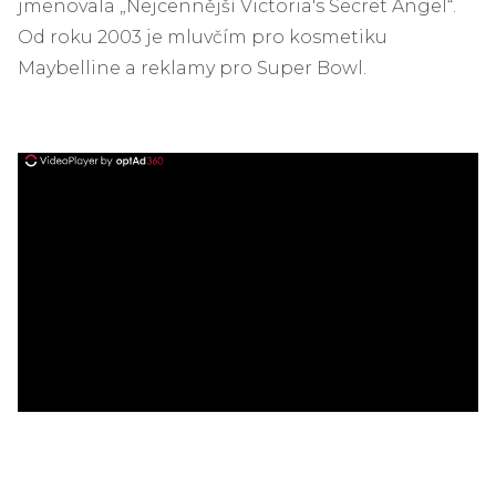
jmenovala „Nejcennější Victoria's Secret Angel“.
Od roku 2003 je mluvčím pro kosmetiku
Maybelline a reklamy pro Super Bowl.
ad