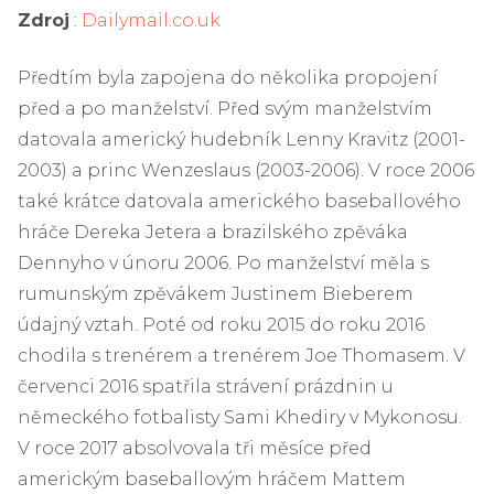
Zdroj
:
Dailymail.co.uk
Předtím byla zapojena do několika propojení
před a po manželství. Před svým manželstvím
datovala americký hudebník Lenny Kravitz (2001-
2003) a princ Wenzeslaus (2003-2006). V roce 2006
také krátce datovala amerického baseballového
hráče Dereka Jetera a brazilského zpěváka
Dennyho v únoru 2006. Po manželství měla s
rumunským zpěvákem Justinem Bieberem
údajný vztah. Poté od roku 2015 do roku 2016
chodila s trenérem a trenérem Joe Thomasem. V
červenci 2016 spatřila strávení prázdnin u
německého fotbalisty Sami Khediry v Mykonosu.
V roce 2017 absolvovala tři měsíce před
americkým baseballovým hráčem Mattem