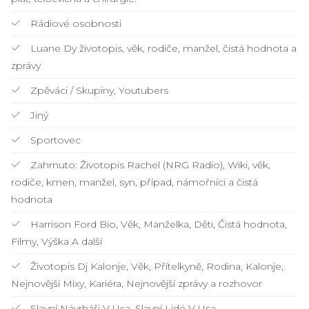
Rádiové osobnosti
Luane Dy životopis, věk, rodiče, manžel, čistá hodnota a
zprávy
Zpěváci / Skupiny, Youtubers
Jiný
Sportovec
Zahrnuto: Životopis Rachel (NRG Radio), Wiki, věk,
rodiče, kmen, manžel, syn, případ, námořníci a čistá
hodnota
Harrison Ford Bio, Věk, Manželka, Děti, Čistá hodnota,
Filmy, Výška A další
Životopis Dj Kalonje, Věk, Přítelkyně, Rodina, Kalonje,
Nejnovější Mixy, Kariéra, Nejnovější zprávy a rozhovor
Slavní Návrháři V Usa, Slavní Lidé V Usa