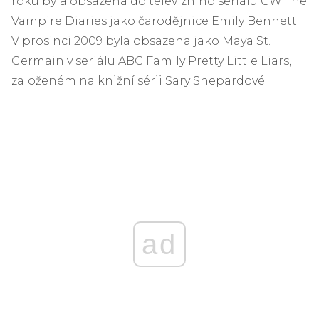
roku byla obsazena do televizního seriálu CW The
Vampire Diaries jako čarodějnice Emily Bennett.
V prosinci 2009 byla obsazena jako Maya St.
Germain v seriálu ABC Family Pretty Little Liars,
založeném na knižní sérii Sary Shepardové.
ad