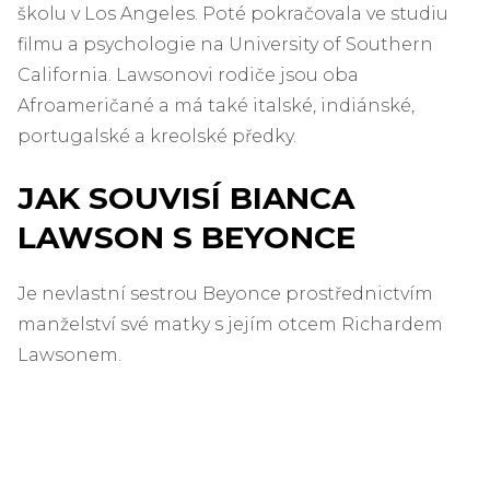
školu v Los Angeles. Poté pokračovala ve studiu
filmu a psychologie na University of Southern
California. Lawsonovi rodiče jsou oba
Afroameričané a má také italské, indiánské,
portugalské a kreolské předky.
JAK SOUVISÍ BIANCA
LAWSON S BEYONCE
Je nevlastní sestrou Beyonce prostřednictvím
manželství své matky s jejím otcem Richardem
Lawsonem.