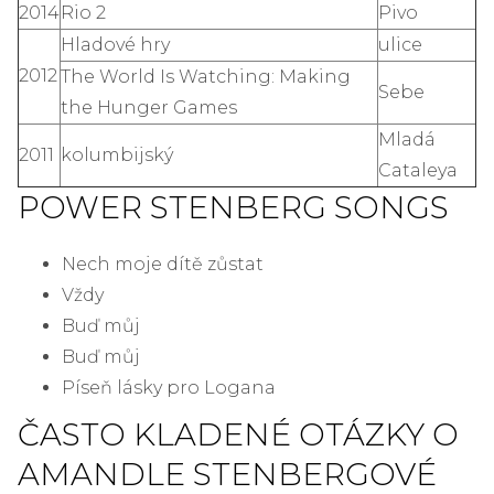
2014
Rio 2
Pivo
Hladové hry
ulice
2012
The World Is Watching: Making
Sebe
the Hunger Games
Mladá
2011
kolumbijský
Cataleya
POWER STENBERG SONGS
Nech moje dítě zůstat
Vždy
Buď můj
Buď můj
Píseň lásky pro Logana
ČASTO KLADENÉ OTÁZKY O
AMANDLE STENBERGOVÉ