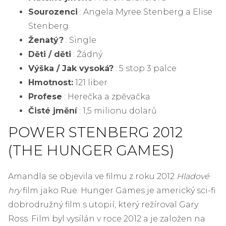
Sourozenci
: Angela Myree Stenberg a Elise
Stenberg
Ženatý?
: Single
Děti / děti
: Žádný
Výška / Jak vysoká?
: 5 stop 3 palce
Hmotnost:
121 liber
Profese
: Herečka a zpěvačka
Čisté jmění
: 1,5 milionu dolarů
POWER STENBERG 2012
(THE HUNGER GAMES)
Amandla se objevila ve filmu z roku 2012
Hladové
hry
film jako Rue. Hunger Games je americký sci-fi
dobrodružný film s utopií, který režíroval Gary
Ross. Film byl vysílán v roce 2012 a je založen na