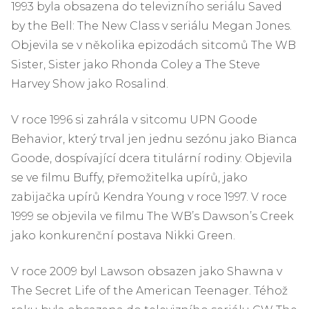
1993 byla obsazena do televizního seriálu Saved
by the Bell: The New Class v seriálu Megan Jones.
Objevila se v několika epizodách sitcomů The WB
Sister, Sister jako Rhonda Coley a The Steve
Harvey Show jako Rosalind.
V roce 1996 si zahrála v sitcomu UPN Goode
Behavior, který trval jen jednu sezónu jako Bianca
Goode, dospívající dcera titulární rodiny. Objevila
se ve filmu Buffy, přemožitelka upírů, jako
zabijačka upírů Kendra Young v roce 1997. V roce
1999 se objevila ve filmu The WB’s Dawson’s Creek
jako konkurenční postava Nikki Green.
V roce 2009 byl Lawson obsazen jako Shawna v
The Secret Life of the American Teenager. Téhož