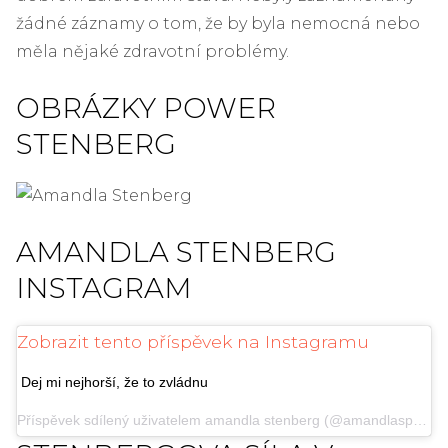
žádné záznamy o tom, že by byla nemocná nebo
měla nějaké zdravotní problémy.
OBRÁZKY POWER
STENBERG
AMANDLA STENBERG
INSTAGRAM
Zobrazit tento příspěvek na Instagramu
Dej mi nejhorší, že to zvládnu
Příspěvek sdílený uživatelem
amandla stenberg
(@amandlasponsored) 3. ledna 2019 v 13:35 PST