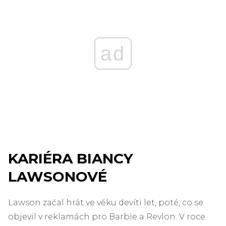
ad
KARIÉRA BIANCY
LAWSONOVÉ
Lawson začal hrát ve věku devíti let, poté, co se
objevil v reklamách pro Barbie a Revlon. V roce