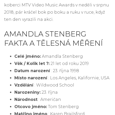
koberci MTV Video Music Awards v neděli v srpnu
2018, pár kráčel bok po boku a ruku v ruce, když
ten den vyrazili na akci.
AMANDLA STENBERG
FAKTA A TĚLESNÁ MĚŘENÍ
Celé jméno:
Amandla Stenberg
Věk / Kolik let ?:
21 let od roku 2019
Datum narození
: 23. října 1998
Místo narození
: Los Angeles, Kalifornie, USA
Vzdělání
: Wildwood School
Narozeniny:
23. října
Národnost
: Američan
Otcovo jméno:
Tom Stenberg
Matčino jméno
: Karen Brailsford