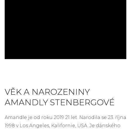
ad
VĚK A NAROZENINY
AMANDLY STENBERGOVÉ
Amandle je od roku 2019 21 let. Narodila se 23. října
1998 v Los Angeles, Kalifornie, USA. Je dánského