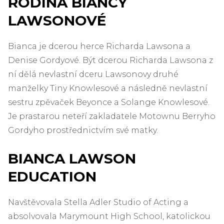
RODINA BIANCY
LAWSONOVÉ
Bianca je dcerou herce Richarda Lawsona a
Denise Gordyové. Být dcerou Richarda Lawsona z
ní dělá nevlastní dceru Lawsonovy druhé
manželky Tiny Knowlesové a následně nevlastní
sestru zpěvaček Beyonce a Solange Knowlesové.
Je prastarou neteří zakladatele Motownu Berryho
Gordyho prostřednictvím své matky.
BIANCA LAWSON
EDUCATION
Navštěvovala Stella Adler Studio of Acting a
absolvovala Marymount High School, katolickou