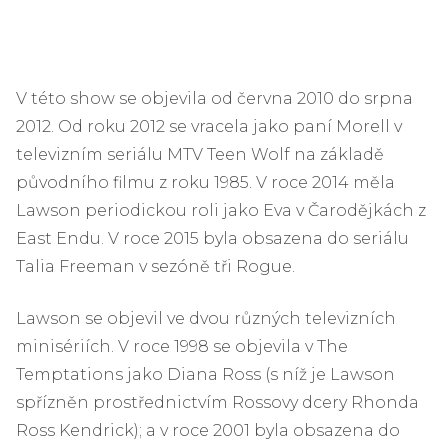
V této show se objevila od června 2010 do srpna
2012. Od roku 2012 se vracela jako paní Morell v
televizním seriálu MTV Teen Wolf na základě
původního filmu z roku 1985. V roce 2014 měla
Lawson periodickou roli jako Eva v Čarodějkách z
East Endu. V roce 2015 byla obsazena do seriálu
Talia Freeman v sezóně tři Rogue.
Lawson se objevil ve dvou různých televizních
minisériích. V roce 1998 se objevila v The
Temptations jako Diana Ross (s níž je Lawson
spřízněn prostřednictvím Rossovy dcery Rhonda
Ross Kendrick); a v roce 2001 byla obsazena do