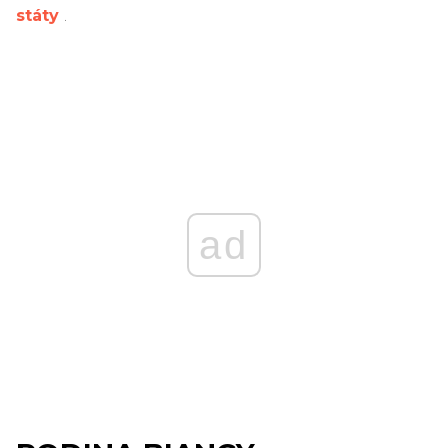
státy
.
ad