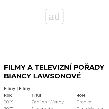
ad
FILMY A TELEVIZNÍ POŘADY
BIANCY LAWSONOVÉ
Filmy | Filmy
Rok
Titul
Role
2009
Zabíjení Wendy
Brooke
2007
Supergator
Carla Masters