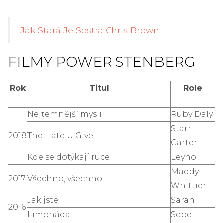
Jak Stará Je Sestra Chris Brown
FILMY POWER STENBERG
Rok
Titul
Role
Nejtemnější mysli
Ruby Daly
Starr
2018
The Hate U Give
Carter
Kde se dotýkají ruce
Leyno
Maddy
2017
Všechno, všechno
Whittier
Jak jste
Sarah
2016
Limonáda
Sebe