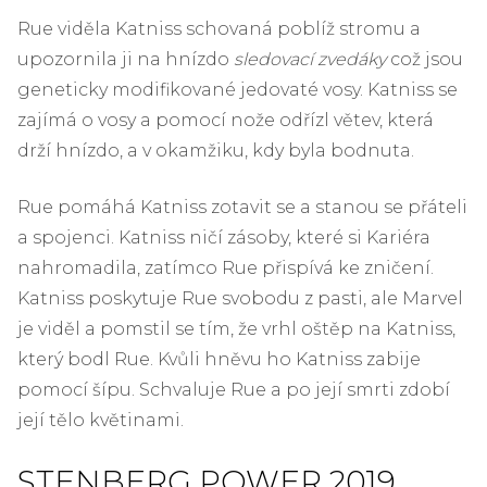
Rue viděla Katniss schovaná poblíž stromu a
upozornila ji na hnízdo
sledovací zvedáky
což jsou
geneticky modifikované jedovaté vosy. Katniss se
zajímá o vosy a pomocí nože odřízl větev, která
drží hnízdo, a v okamžiku, kdy byla bodnuta.
Rue pomáhá Katniss zotavit se a stanou se přáteli
a spojenci. Katniss ničí zásoby, které si Kariéra
nahromadila, zatímco Rue přispívá ke zničení.
Katniss poskytuje Rue svobodu z pasti, ale Marvel
je viděl a pomstil se tím, že vrhl oštěp na Katniss,
který bodl Rue. Kvůli hněvu ho Katniss zabije
pomocí šípu. Schvaluje Rue a po její smrti zdobí
její tělo květinami.
STENBERG POWER 2019