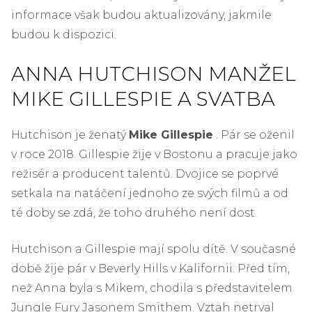
informace však budou aktualizovány, jakmile
budou k dispozici.
ANNA HUTCHISON MANŽEL
MIKE GILLESPIE A SVATBA
Hutchison je ženatý
Mike Gillespie
. Pár se oženil
v roce 2018. Gillespie žije v Bostonu a pracuje jako
režisér a producent talentů. Dvojice se poprvé
setkala na natáčení jednoho ze svých filmů a od
té doby se zdá, že toho druhého není dost.
Hutchison a Gillespie mají spolu dítě. V současné
době žije pár v Beverly Hills v Kalifornii. Před tím,
než Anna byla s Mikem, chodila s představitelem
Jungle Fury Jasonem Smithem. Vztah netrval