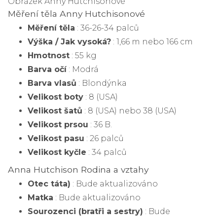
Obrázek Anny Hutchisonové
Měření těla Anny Hutchisonové
Měření těla
: 36-26-34 palců
Výška / Jak vysoká?
: 1,66 m nebo 166 cm
Hmotnost
: 55 kg
Barva očí
: Modrá
Barva vlasů
: Blondýnka
Velikost boty
: 8 (USA)
Velikost šatů
: 8 (USA) nebo 38 (USA)
Velikost prsou
: 36 B.
Velikost pasu
: 26 palců
Velikost kyčle
: 34 palců
Anna Hutchison Rodina a vztahy
Otec táta)
: Bude aktualizováno
Matka
: Bude aktualizováno
Sourozenci (bratři a sestry)
: Bude