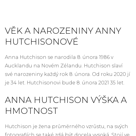
VĚK A NAROZENINY ANNY
HUTCHISONOVÉ
Anna Hutchison se narodila 8. února 1986 v
Aucklandu na Novém Zélandu. Hutchison slaví
své narozeniny každý rok 8. února. Od roku 2020 jí
je 34 let. Hutchisonovi bude 8. února 2021 35 let.
ANNA HUTCHISON VÝŠKA A
HMOTNOST
Hutchison je žena průměrného vzrůstu, na svých
fotografiích se také zdá být docela vysoká. Stojí ve