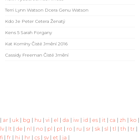
Terri Lynn Watson Dcera Genu Watson
Kdo Je Peter Cetera Ženatý
Kens 5 Sarah Forgany
Kat Komíny Čisté Jmění 2016
Cassidy Freeman Čisté Jmění
|
ar
|
uk
|
bg
|
hu
|
vi
|
el
|
da
|
iw
|
id
|
es
|
it
|
ca
|
zh
|
ko
|
lv
|
lt
|
de
|
nl
|
no
|
pl
|
pt
|
ro
|
ru
|
sr
|
sk
|
sl
|
tl
|
th
|
tr
|
fi
|
fr
|
hi
|
hr
|
cs
|
sv
|
et
|
ja
|