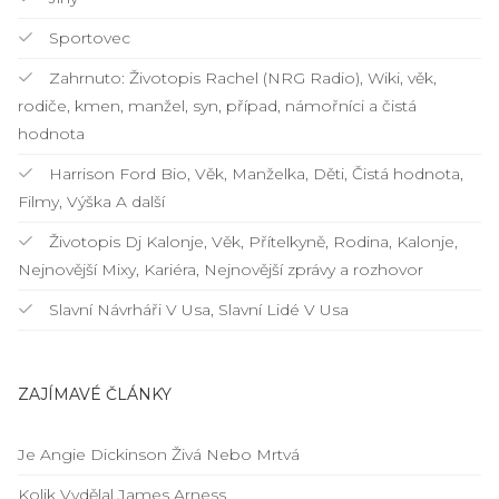
Sportovec
Zahrnuto: Životopis Rachel (NRG Radio), Wiki, věk,
rodiče, kmen, manžel, syn, případ, námořníci a čistá
hodnota
Harrison Ford Bio, Věk, Manželka, Děti, Čistá hodnota,
Filmy, Výška A další
Životopis Dj Kalonje, Věk, Přítelkyně, Rodina, Kalonje,
Nejnovější Mixy, Kariéra, Nejnovější zprávy a rozhovor
Slavní Návrháři V Usa, Slavní Lidé V Usa
ZAJÍMAVÉ ČLÁNKY
Je Angie Dickinson Živá Nebo Mrtvá
Kolik Vydělal James Arness