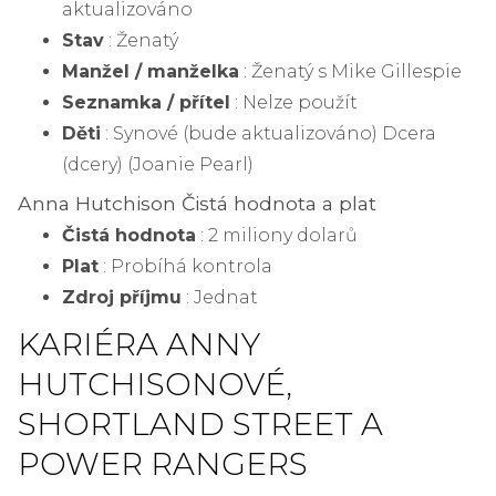
aktualizováno
Stav
: Ženatý
Manžel / manželka
: Ženatý s Mike Gillespie
Seznamka / přítel
: Nelze použít
Děti
: Synové (bude aktualizováno) Dcera
(dcery) (Joanie Pearl)
Anna Hutchison Čistá hodnota a plat
Čistá hodnota
: 2 miliony dolarů
Plat
: Probíhá kontrola
Zdroj příjmu
: Jednat
KARIÉRA ANNY
HUTCHISONOVÉ,
SHORTLAND STREET A
POWER RANGERS