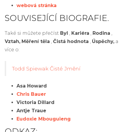
webová stránka
SOUVISEJÍCÍ BIOGRAFIE.
Také si můžete přečíst
Byl
,
Kariéra
,
Rodina
,
Vztah,
Měření těla
,
Čistá hodnota
,
Úspěchy,
a
více o:
Todd Spiewak Čisté Jmění
Asa Howard
Chris Bauer
Victoria Dillard
Antje Traue
Eudoxie Mbouguieng
ODKAZ: