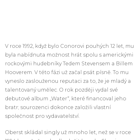
V roce 1992, když bylo Conorovi pouhých 12 let, mu
byla nabídnuta možnost hrát spolu s americkými
rockovými hudebníky Tedem Stevensem a Billem
Hooverem. V této fázi už začal psát písně. To mu
vyneslo zaslouženou reputaci za to, že je mladý a
talentovaný umělec. O rok později vydal své
debutové album „Water“, které financoval jeho
bratr; sourozenci dokonce založili vlastní
společnost pro vydavatelství.
Oberst skládal singly už mnoho let, než se v roce