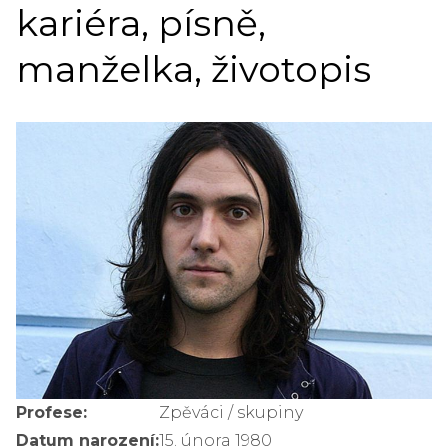
kariéra, písně,
manželka, životopis
Profese:
Zpěváci / skupiny
Datum narození:
15. února 1980