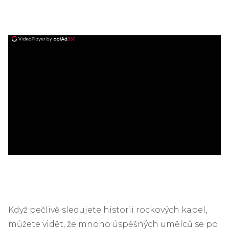
ad
Když pečlivě sledujete historii rockových kapel,
můžete vidět, že mnoho úspěšných umělců se po