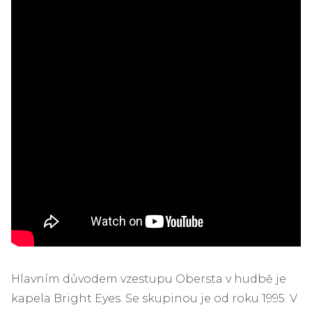
Hlavním důvodem vzestupu Obersta v hudbě je
kapela Bright Eyes. Se skupinou je od roku 1995. V