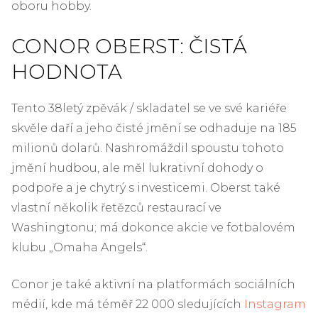
oboru hobby.
CONOR OBERST: ČISTÁ
HODNOTA
Tento 38letý zpěvák / skladatel se ve své kariéře
skvěle daří a jeho čisté jmění se odhaduje na 185
milionů dolarů. Nashromáždil spoustu tohoto
jmění hudbou, ale měl lukrativní dohody o
podpoře a je chytrý s investicemi. Oberst také
vlastní několik řetězců restaurací ve
Washingtonu; má dokonce akcie ve fotbalovém
klubu „Omaha Angels“.
Conor je také aktivní na platformách sociálních
médií, kde má téměř 22 000 sledujících
Instagram