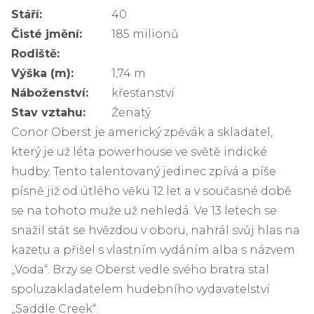
Stáří:
40
Čisté jmění:
185 milionů
Rodiště:
Výška (m):
1,74 m
Náboženství:
křesťanství
Stav vztahu:
Ženatý
Conor Oberst je americký zpěvák a skladatel,
který je už léta powerhouse ve světě indické
hudby. Tento talentovaný jedinec zpívá a píše
písně již od útlého věku 12 let a v současné době
se na tohoto muže už nehledá. Ve 13 letech se
snažil stát se hvězdou v oboru, nahrál svůj hlas na
kazetu a přišel s vlastním vydáním alba s názvem
„Voda“. Brzy se Oberst vedle svého bratra stal
spoluzakladatelem hudebního vydavatelství
„Saddle Creek“.