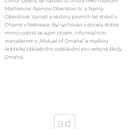
Conor Oberst se narodil 15. února 1980 rodičům
Mathewovi Ryanovi Oberstovi Sr. a Nancy
Oberstové. Vyrostl a většinu prvních let strávil v
Ohamě v Nebrasce. Byl vychován v docela dobře
mimo rodině se svým otcem, informačním
manažerem v „Mutual of Omaha“ a matkou
ředitelky základního vzdělávání pro veřejné školy
Omaha.
ad