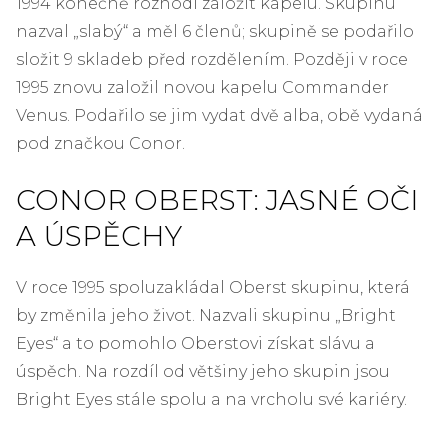
1994 konečně rozhodl založit kapelu. Skupinu
nazval „slabý“ a měl 6 členů; skupině se podařilo
složit 9 skladeb před rozdělením. Později v roce
1995 znovu založil novou kapelu Commander
Venus. Podařilo se jim vydat dvě alba, obě vydaná
pod značkou Conor.
CONOR OBERST: JASNÉ OČI
A ÚSPĚCHY
V roce 1995 spoluzakládal Oberst skupinu, která
by změnila jeho život. Nazvali skupinu „Bright
Eyes“ a to pomohlo Oberstovi získat slávu a
úspěch. Na rozdíl od většiny jeho skupin jsou
Bright Eyes stále spolu a na vrcholu své kariéry.