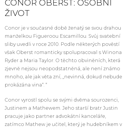
CONOR OBERST: OSOBNÍ
ŽIVOT
Conor je v současné době ženatý se svou drahou
manželkou Figueroou Escamillou. Svůj svatební
sliby uvedli v roce 2010. Podle některých pověstí
však Oberst romanticky spolupracoval s Winona
Ryder a Maria Taylor. O těchto obviněních, která
zjevně nejsou neopodstatněná, ale není známo
mnoho, ale jak věta zní, „nevinná, dokud nebude
prokázána vina“. “
Conor vyrostl spolu se svými dvěma sourozenci,
Justinem a Mathewem. Jeho starší bratr Justin
pracuje jako partner advokátní kanceláře,
zatímco Mathew je učitel, který je hudebníkem v