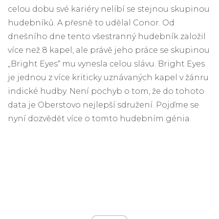
celou dobu své kariéry nelíbí se stejnou skupinou
hudebníků. A přesně to udělal Conor. Od
dnešního dne tento všestranný hudebník založil
více než 8 kapel, ale právě jeho práce se skupinou
„Bright Eyes“ mu vynesla celou slávu. Bright Eyes
je jednou z více kriticky uznávaných kapel v žánru
indické hudby. Není pochyb o tom, že do tohoto
data je Oberstovo nejlepší sdružení. Pojďme se
nyní dozvědět více o tomto hudebním génia.