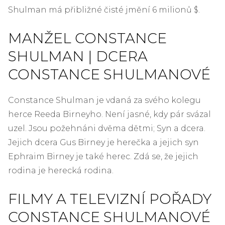
Shulman má přibližné čisté jmění 6 milionů $.
MANŽEL CONSTANCE
SHULMAN | DCERA
CONSTANCE SHULMANOVÉ
Constance Shulman je vdaná za svého kolegu
herce Reeda Birneyho. Není jasné, kdy pár svázal
uzel. Jsou požehnáni dvěma dětmi; Syn a dcera.
Jejich dcera Gus Birney je herečka a jejich syn
Ephraim Birney je také herec. Zdá se, že jejich
rodina je herecká rodina.
FILMY A TELEVIZNÍ POŘADY
CONSTANCE SHULMANOVÉ