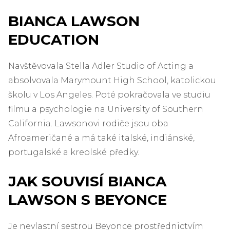
BIANCA LAWSON
EDUCATION
Navštěvovala Stella Adler Studio of Acting a
absolvovala Marymount High School, katolickou
školu v Los Angeles. Poté pokračovala ve studiu
filmu a psychologie na University of Southern
California. Lawsonovi rodiče jsou oba
Afroameričané a má také italské, indiánské,
portugalské a kreolské předky.
JAK SOUVISÍ BIANCA
LAWSON S BEYONCE
Je nevlastní sestrou Beyonce prostřednictvím