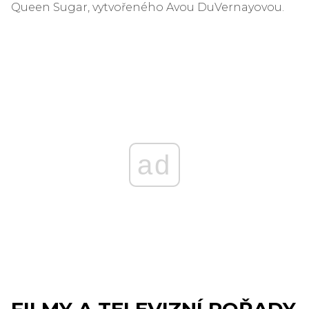
Queen Sugar, vytvořeného Avou DuVernayovou.
ad
FILMY A TELEVIZNÍ POŘADY