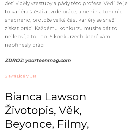
děti viděly vzestupy a pády této profese. Vědí, že je
to kariéra štěstí a tvrdé práce, a není na tom nic
snadného, ​​protože velká část kariéry se snaží
získat práci. Každému konkurzu musíte dát to
nejlepší, a to i po 15 konkurzech, které vám
nepřinesly práci.
ZDROJ: yourteenmag.com
Slavní Lidé V Usa
Bianca Lawson
Životopis, Věk,
Beyonce, Filmy,