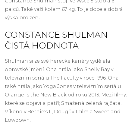
Constance Shulman stojí ve výšce 5 stop a 6
palců. Také váží kolem 67 kg. To je docela dobrá
výška pro ženu.
CONSTANCE SHULMAN
ČISTÁ HODNOTA
Shulman si ze své herecké kariéry vydělala
obrovské jmění. Ona hrála jako Shelly Ray v
televizním seriálu The Faculty v roce 1996. Ona
také hrála jako Yoga Jones v televizním seriálu
Orange Is the New Black od roku 2013. Mezi filmy,
které se objevila patří; Smažená zelená rajčata,
Víkend v Bernie's II, Dougův 1. film a Sweet and
Lowdown.