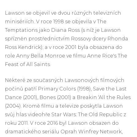
Lawson se objevil ve dvou různých televizních
minisériích. V roce 1998 se objevila v The
Temptations jako Diana Ross (s níž je Lawson
spřízněn prostřednictvím Rossovy dcery Rhonda
Ross Kendrick); a v roce 2001 byla obsazena do
role Anny Bella Monroe ve filmu Anne Rice's The
Feast of All Saints.
Některé ze současných Lawsonových filmových
počinů patří Primary Colors (1998), Save the Last
Dance (2001), Bones (2001) a Breakin ‘All the Rules
(2004). Kromě filmu a televize poskytla Lawson
svůj hlas videohře Star Wars: The Old Republic z
roku 2011. V roce 2016 byl Lawson obsazen do
dramatického seriálu Oprah Winfrey Network,