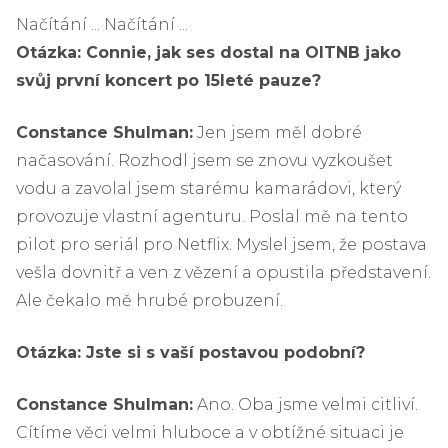
Načítání ... Načítání ...
Otázka: Connie, jak ses dostal na OITNB jako
svůj první koncert po 15leté pauze?
Constance Shulman:
Jen jsem měl dobré
načasování. Rozhodl jsem se znovu vyzkoušet
vodu a zavolal jsem starému kamarádovi, který
provozuje vlastní agenturu. Poslal mě na tento
pilot pro seriál pro Netflix. Myslel jsem, že postava
vešla dovnitř a ven z vězení a opustila představení.
Ale čekalo mě hrubé probuzení.
Otázka: Jste si s vaší postavou podobní?
Constance Shulman:
Ano. Oba jsme velmi citliví.
Cítíme věci velmi hluboce a v obtížné situaci je