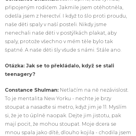
připojeným rodičem. Jakmile jsem otěhotněla,
odešla jsem z herectví. I když to šlo proti proudu,
naše děti spaly v naší posteli. Nikdy jsme
nenechali naše děti v postýlkách plakat, aby
spaly, protože všechno v mém těle bylo tak
špatné. A naše děti šly všude s námi. Stále ano.
Otázka: Jak se to překládalo, když se stali
teenagery?
Constance Shulman:
Netlačím na ně nezávislost.
To je mentalita New Yorku - nechte je brzy
stoupat a nasaďte si metro, když jim je 11. Myslím
si, že je to úplně naopak. Dejte jim jistotu, pak
mají pocit, že mohou stoupat. Moje dcera se
mnou spala jako dítě, dlouho kojila - chodila jsem