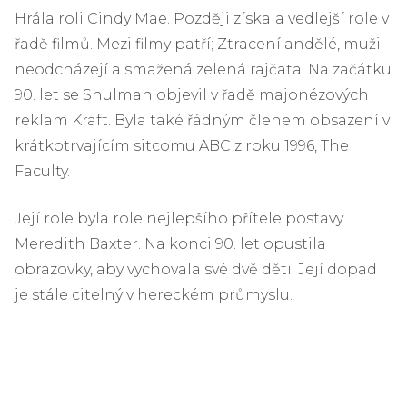
Hrála roli Cindy Mae. Později získala vedlejší role v
řadě filmů. Mezi filmy patří; Ztracení andělé, muži
neodcházejí a smažená zelená rajčata. Na začátku
90. let se Shulman objevil v řadě majonézových
reklam Kraft. Byla také řádným členem obsazení v
krátkotrvajícím sitcomu ABC z roku 1996, The
Faculty.
Její role byla role nejlepšího přítele postavy
Meredith Baxter. Na konci 90. let opustila
obrazovky, aby vychovala své dvě děti. Její dopad
je stále citelný v hereckém průmyslu.