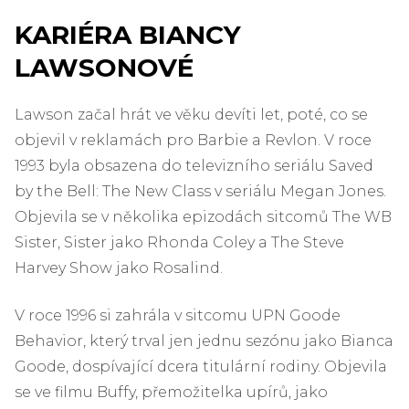
KARIÉRA BIANCY
LAWSONOVÉ
Lawson začal hrát ve věku devíti let, poté, co se
objevil v reklamách pro Barbie a Revlon. V roce
1993 byla obsazena do televizního seriálu Saved
by the Bell: The New Class v seriálu Megan Jones.
Objevila se v několika epizodách sitcomů The WB
Sister, Sister jako Rhonda Coley a The Steve
Harvey Show jako Rosalind.
V roce 1996 si zahrála v sitcomu UPN Goode
Behavior, který trval jen jednu sezónu jako Bianca
Goode, dospívající dcera titulární rodiny. Objevila
se ve filmu Buffy, přemožitelka upírů, jako