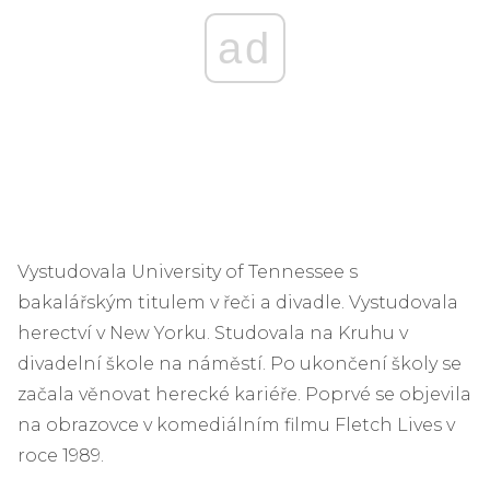
ad
Vystudovala University of Tennessee s
bakalářským titulem v řeči a divadle. Vystudovala
herectví v New Yorku. Studovala na Kruhu v
divadelní škole na náměstí. Po ukončení školy se
začala věnovat herecké kariéře. Poprvé se objevila
na obrazovce v komediálním filmu Fletch Lives v
roce 1989.