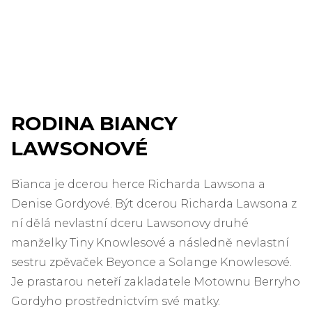
RODINA BIANCY
LAWSONOVÉ
Bianca je dcerou herce Richarda Lawsona a
Denise Gordyové. Být dcerou Richarda Lawsona z
ní dělá nevlastní dceru Lawsonovy druhé
manželky Tiny Knowlesové a následně nevlastní
sestru zpěvaček Beyonce a Solange Knowlesové.
Je prastarou neteří zakladatele Motownu Berryho
Gordyho prostřednictvím své matky.