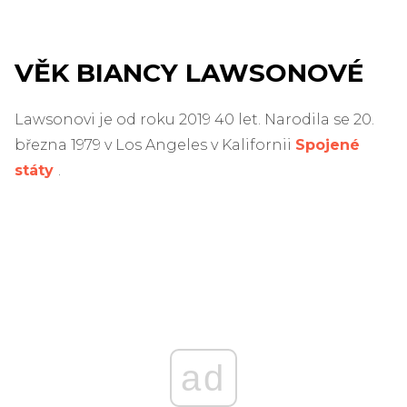
VĚK BIANCY LAWSONOVÉ
Lawsonovi je od roku 2019 40 let. Narodila se 20.
března 1979 v Los Angeles v Kalifornii
Spojené
státy
.
ad