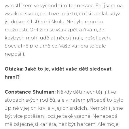
vyrostl jsem ve východním Tennessee. Šel jsem na
vysokou školu, protože to je to, co jsi udělal, když
jsi dokončil střední školu. Nebylo mnoho
možností. Ohlížím se však zpět a říkám, že
kdybych mohl udělat něco jinak, nešel bych.
Speciálně pro umělce. Vaše kariéra to dále
neposílí.
Otázka: Jaké to je, vidět vaše děti sledovat
hraní?
Constance Shulman:
Někdy děti nechtějí jít ve
stopách svých rodičů, ale v našem případě to bylo
úplně v jejich krvi a v jejich srdcích. Nemohli jsme
být více potěšeni, což je také vzácné. Nenapadá
mě báječnější kariéra, než být hercem. Ale moje