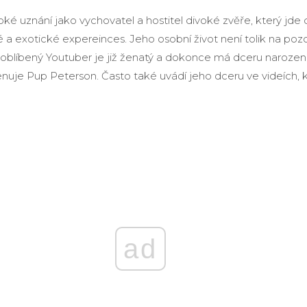
roké uznání jako vychovatel a hostitel divoké zvěře, který jde 
a exotické expereinces. Jeho osobní život není tolik na pozo
e oblíbený Youtuber je již ženatý a dokonce má dceru narozen
enuje Pup Peterson. Často také uvádí jeho dceru ve videích, 
ad