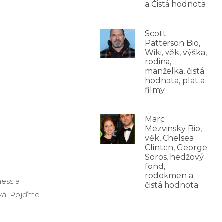
a Čistá hodnota
Scott
Patterson Bio,
Wiki, věk, výška,
rodina,
manželka, čistá
hodnota, plat a
filmy
Marc
Mezvinsky Bio,
věk, Chelsea
Clinton, George
Soros, hedžový
fond,
rodokmen a
ness a
čistá hodnota
ává. Pojďme