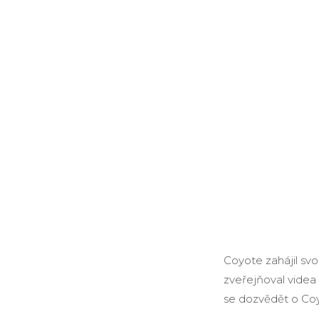
Coyote zahájil sv
zveřejňoval videa
se dozvědět o Coy