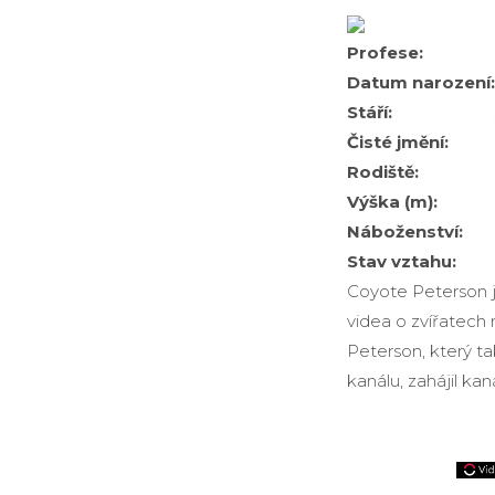
Profese:
Datum narození:
Stáří:
Čisté jmění:
Rodiště:
Výška (m):
Náboženství:
Stav vztahu:
Coyote Peterson j
videa o zvířatech 
Peterson, který t
kanálu, zahájil kan