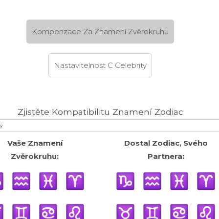
Kompenzace Za Znamení Zvěrokruhu
Nastavitelnost C Celebrity
Zjistěte Kompatibilitu Znamení Zodiac
Vaše Znamení
Dostal Zodiac, Svého
Zvěrokruhu:
Partnera: