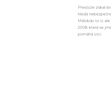
Přestože získal ši
hledá nebezpečné 
Málokdo to ví, al
2008, která se jm
pomáhá otci.