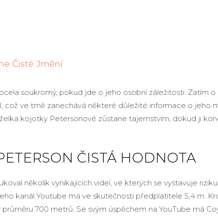
one Čisté Jmění
ocela soukromý, pokud jde o jeho osobní záležitosti. Zatím o
l, což ve tmě zanechává některé důležité informace o jeho
želka kojotky Petersonové zůstane tajemstvím, dokud ji ko
PETERSON ČISTÁ HODNOTA
oval několik vynikajících videí, ve kterých se vystavuje rizik
Jeho kanál Youtube má ve skutečnosti předplatitele 5,4 m. 
d v průměru 700 metrů. Se svým úspěchem na YouTube má Co