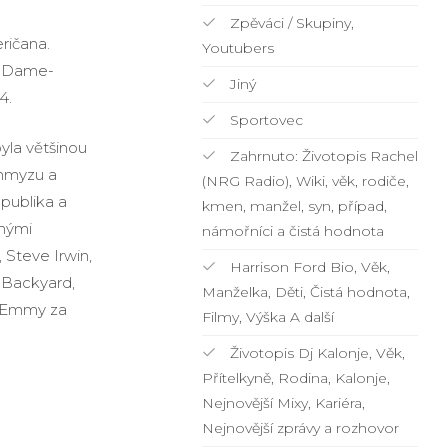
Zpěváci / Skupiny,
ričana.
Youtubers
e Dame-
Jiný
4.
Sportovec
yla většinou
Zahrnuto: Životopis Rachel
 hmyzu a
(NRG Radio), Wiki, věk, rodiče,
epublika a
kmen, manžel, syn, případ,
bnými
námořníci a čistá hodnota
 Steve Irwin,
Harrison Ford Bio, Věk,
s Backyard,
Manželka, Děti, Čistá hodnota,
u Emmy za
Filmy, Výška A další
Životopis Dj Kalonje, Věk,
Přítelkyně, Rodina, Kalonje,
Nejnovější Mixy, Kariéra,
Nejnovější zprávy a rozhovor