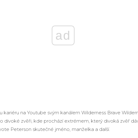
ad
ou kariéru na Youtube svým kanálem Wilderness Brave Wilder
 o divoké zvěři, kde prochází extrémem, který divoká zvěř d
ote Peterson skutečné jméno, manželka a další.