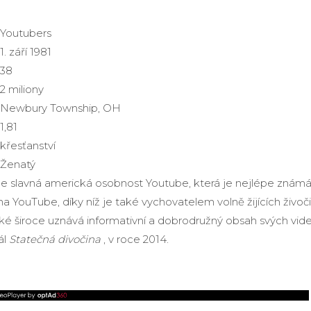
Youtubers
1. září 1981
38
2 miliony
Newbury Township, OH
1,81
křesťanství
Ženatý
e slavná americká osobnost Youtube, která je nejlépe známá
na YouTube, díky níž je také vychovatelem volně žijících živoč
aké široce uznává informativní a dobrodružný obsah svých vid
ál
Statečná divočina
, v roce 2014.