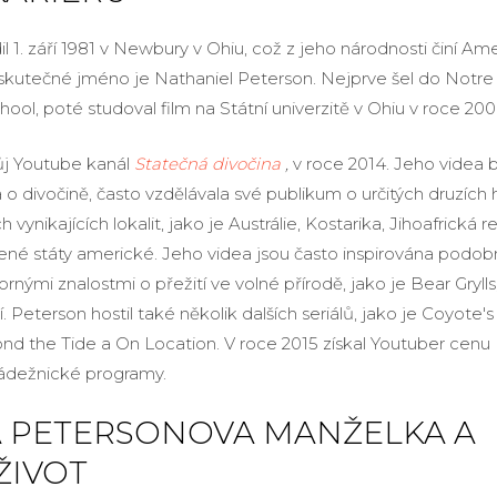
l 1. září 1981 v Newbury v Ohiu, což z jeho národnosti činí Ame
skutečné jméno je Nathaniel Peterson. Nejprve šel do Notr
hool, poté studoval film na Státní univerzitě v Ohiu v roce 200
ůj Youtube kanál
Statečná divočina
,
v roce 2014. Jeho videa b
o divočině, často vzdělávala své publikum o určitých druzích
 vynikajících lokalit, jako je Austrálie, Kostarika, Jihoafrická r
é státy americké. Jeho videa jsou často inspirována podo
nými znalostmi o přežití ve volné přírodě, jako je Bear Grylls,
. Peterson hostil také několik dalších seriálů, jako je Coyote'
ond the Tide a On Location. V roce 2015 získal Youtuber cen
ádežnické programy.
 PETERSONOVA MANŽELKA A
ŽIVOT