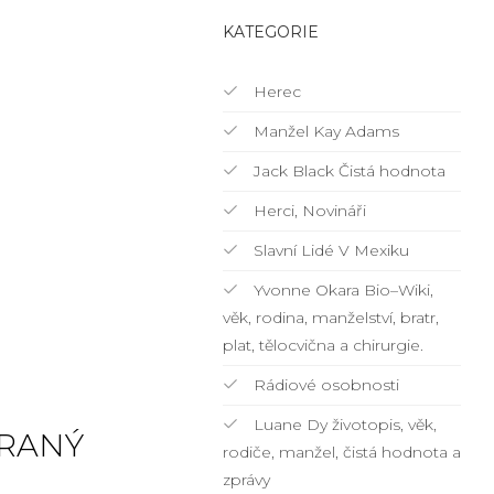
KATEGORIE
Herec
Manžel Kay Adams
Jack Black Čistá hodnota
Herci, Novináři
Slavní Lidé V Mexiku
Yvonne Okara Bio–Wiki,
věk, rodina, manželství, bratr,
plat, tělocvična a chirurgie.
Rádiové osobnosti
Luane Dy životopis, věk,
 RANÝ
rodiče, manžel, čistá hodnota a
zprávy