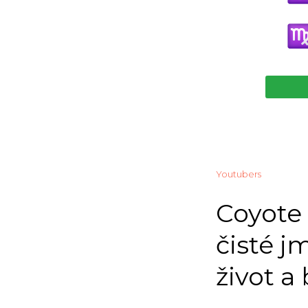
Youtubers
Coyote
čisté j
život a 