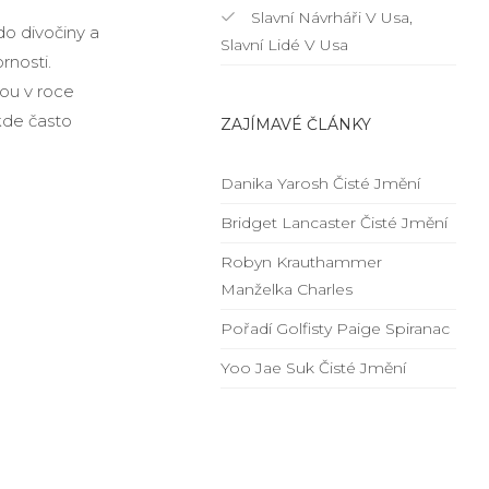
Slavní Návrháři V Usa,
do divočiny a
Slavní Lidé V Usa
rnosti.
ou v roce
kde často
ZAJÍMAVÉ ČLÁNKY
Danika Yarosh Čisté Jmění
Bridget Lancaster Čisté Jmění
Robyn Krauthammer
Manželka Charles
Pořadí Golfisty Paige Spiranac
Yoo Jae Suk Čisté Jmění