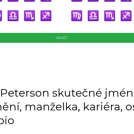
VĚDĚT
 Peterson skutečné jmén
mění, manželka, kariéra, 
bio