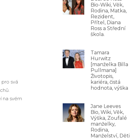
Bio-Wiki, Věk,
Rodina, Matka,
Rezident,
Přítel, Diana
Ross a Střední
škola.
Tamara
Hurwitz
[manželka Billa
Pullmana]
Životopis,
 pro svá
kariéra, čistá
hodnota, výška
ichů.
eí na svém
Jane Leeves
Bio, Wiki, Věk,
Výška, Zoufalé
manželky,
Rodina,
Manželství, Děti