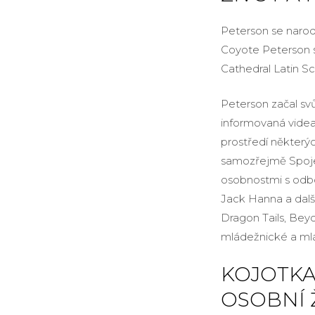
Peterson se narodi
Coyote Peterson 
Cathedral Latin Sc
Peterson začal sv
informovaná videa 
prostředí některých
samozřejmě Spojen
osobnostmi s odbor
Jack Hanna a další
Dragon Tails, Bey
mládežnické a ml
KOJOTKA
OSOBNÍ 