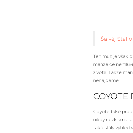
Šalvěj Stall
Ten muž je však d
manželce nemluvi
životě. Takže man
nenajdeme.
COYOTE 
Coyote také produk
nikdy nezklamal. 
také stálý výhle