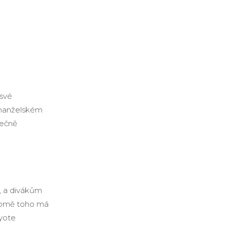
 své
 manželském
nečně
u, a divákům
Kromě toho má
yote