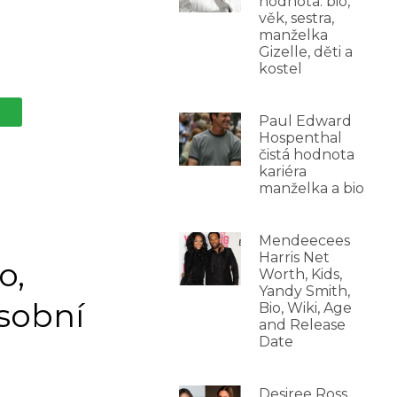
hodnota: bio,
věk, sestra,
manželka
Gizelle, děti a
kostel
Paul Edward
Hospenthal
čistá hodnota
kariéra
manželka a bio
Mendeecees
Harris Net
o,
Worth, Kids,
Yandy Smith,
osobní
Bio, Wiki, Age
and Release
Date
Desiree Ross