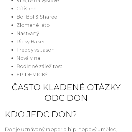
Vítejte na výstavě
Cítíš mě
Bol Bol & Shareef
Zlomené léto
Naštvaný
Ricky Baker
Freddy vs Jason
Nová vlna
Rodinné záležitosti
EPIDEMICKÝ
ČASTO KLADENÉ OTÁZKY
O
DC DON
KDO JE
DC DON
?
Don
je uznávaný rapper a hip-hopový umělec,