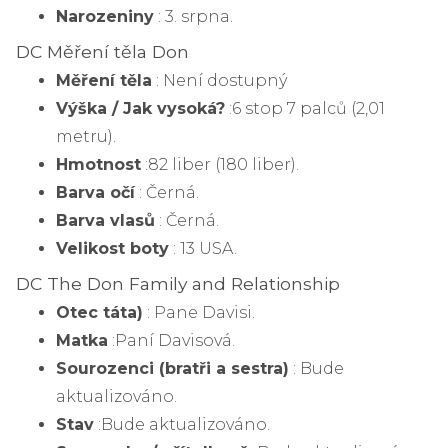
Narozeniny
: 3. srpna
.
DC Měření těla Don
Měření těla
: Není dostupný
Výška / Jak vysoká?
:
6 stop 7 palců (2,01
metru).
Hmotnost
:
82 liber (180 liber).
Barva očí
: Černá.
Barva vlasů
: Černá.
Velikost boty
: 13 USA.
DC The Don Family and Relationship
Otec táta)
: Pane Davisi.
Matka
:
Paní Davisová
.
Sourozenci (bratři a sestra)
: Bude
aktualizováno.
Stav
:
Bude aktualizováno
.