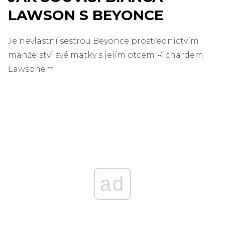
LAWSON S BEYONCE
Je nevlastní sestrou Beyonce prostřednictvím
manželství své matky s jejím otcem Richardem
Lawsonem.
ad