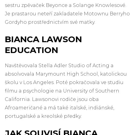
sestru zpěvaček Beyonce a Solange Knowlesové.
Je prastarou neteří zakladatele Motownu Berryho
Gordyho prostřednictvím své matky.
BIANCA LAWSON
EDUCATION
Navštěvovala Stella Adler Studio of Acting a
absolvovala Marymount High School, katolickou
školu v Los Angeles. Poté pokračovala ve studiu
filmu a psychologie na University of Southern
California. Lawsonovi rodiče jsou oba
Afroameričané a má také italské, indiánské,
portugalské a kreolské předky.
JAK SOUVISÍ BIANCA