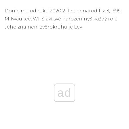
Don
je mu od roku 2020 21 let, he
narodil se
3, 1999,
Milwaukee, WI. Slaví své narozeniny
3 každý rok.
Jeho znamení zvěrokruhu je Lev.
ad