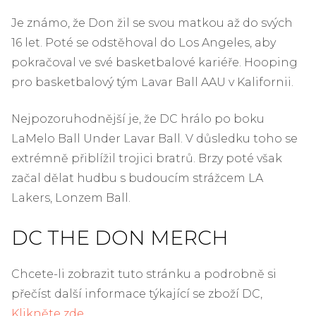
Je známo, že Don žil se svou matkou až do svých
16 let. Poté se odstěhoval do Los Angeles, aby
pokračoval ve své basketbalové kariéře. Hooping
pro basketbalový tým Lavar Ball AAU v Kalifornii.
Nejpozoruhodnější je, že DC hrálo po boku
LaMelo Ball Under Lavar Ball. V důsledku toho se
extrémně přiblížil trojici bratrů. Brzy poté však
začal dělat hudbu s budoucím strážcem LA
Lakers, Lonzem Ball.
DC THE DON MERCH
Chcete-li zobrazit tuto stránku a podrobně si
přečíst další informace týkající se zboží DC,
Klikněte zde
.