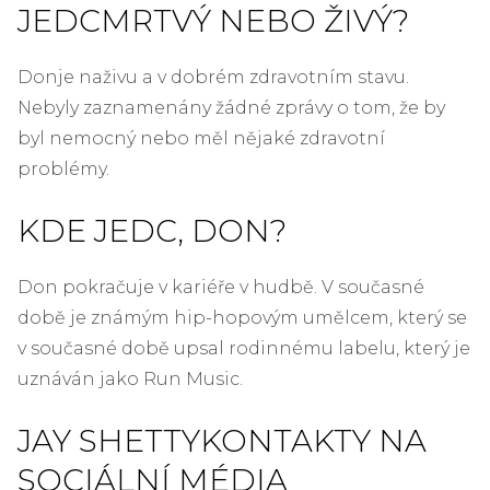
JE
DC
MRTVÝ NEBO ŽIVÝ?
Don
je naživu a v dobrém zdravotním stavu.
Nebyly zaznamenány žádné zprávy o tom, že by
byl nemocný nebo měl nějaké zdravotní
problémy.
KDE JE
DC, DON?
Don pokračuje v kariéře v hudbě. V současné
době je známým hip-hopovým umělcem, který se
v současné době upsal rodinnému labelu, který je
uznáván jako Run Music.
JAY SHETTY
KONTAKTY NA
SOCIÁLNÍ MÉDIA