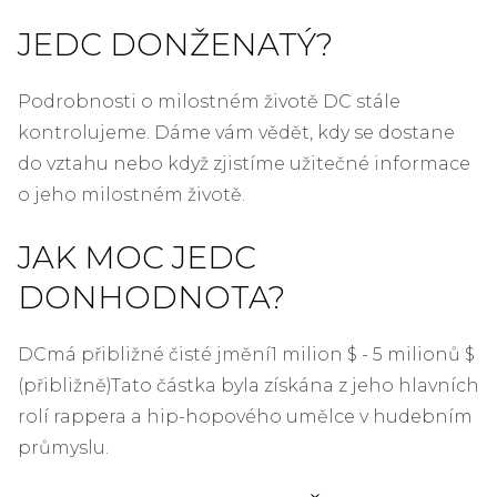
JE
DC DON
ŽENATÝ?
Podrobnosti o milostném životě DC stále
kontrolujeme. Dáme vám vědět, kdy se dostane
do vztahu nebo když zjistíme užitečné informace
o jeho milostném životě.
JAK MOC JE
DC
DON
HODNOTA?
DC
má přibližné čisté jmění
1 milion $ - 5 milionů $
(přibližně)
Tato částka byla získána z jeho hlavních
rolí rappera a hip-hopového umělce v hudebním
průmyslu.