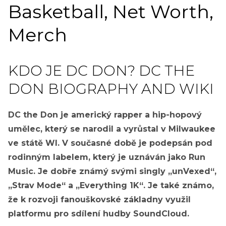
Basketball, Net Worth,
Merch
KDO JE DC DON? DC THE
DON BIOGRAPHY AND WIKI
DC the Don je americký rapper a hip-hopový
umělec, který se narodil a vyrůstal v Milwaukee
ve státě WI. V současné době je podepsán pod
rodinným labelem, který je uznáván jako Run
Music. Je dobře známý svými singly „unVexed“,
„Strav Mode“ a „Everything 1K“. Je také známo,
že k rozvoji fanouškovské základny využil
platformu pro sdílení hudby SoundCloud.