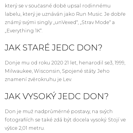
který se v současné době upsal rodinnému
labelu, který je uznáván jako Run Music. Je dobře
známý svými singly „unVexed“, „Strav Mode“ a
„Everything 1K“.
JAK STARÉ JE
DC DON
?
Don
je mu od roku 2020 21 let, he
narodil se
3, 1999,
Milwaukee, Wisconsin, Spojené státy. Jeho
znamení zvěrokruhu je Lev.
JAK VYSOKÝ JE
DC DON
?
Don je muž nadprůměrné postavy, na svých
fotografiích se také zdá být docela vysoký. Stojí ve
výšce 2,01 metru.