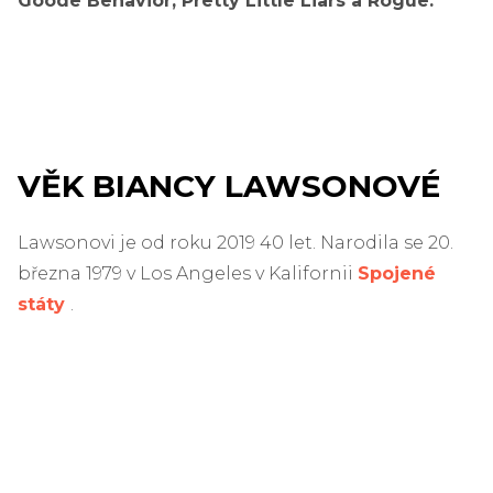
Goode Behavior, Pretty Little Liars a Rogue.
VĚK BIANCY LAWSONOVÉ
Lawsonovi je od roku 2019 40 let. Narodila se 20.
března 1979 v Los Angeles v Kalifornii
Spojené
státy
.