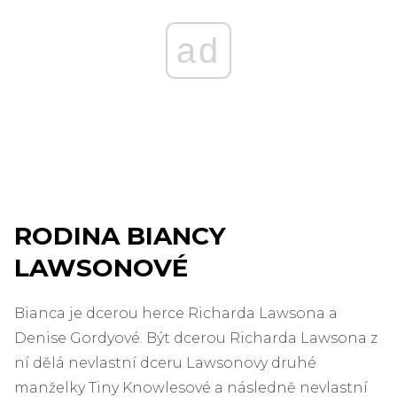
ad
RODINA BIANCY
LAWSONOVÉ
Bianca je dcerou herce Richarda Lawsona a
Denise Gordyové. Být dcerou Richarda Lawsona z
ní dělá nevlastní dceru Lawsonovy druhé
manželky Tiny Knowlesové a následně nevlastní