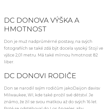
DC DONOVA VÝŠKA A
HMOTNOST
Don je muž nadprůměrné postavy, na svých
fotografiích se také zdá být docela vysoký. Stojí ve
výšce 2,01 metru. Má také mírnou hmotnost 82
liber.
DC DONOVI RODIČE
Don se narodil svým rodičům jako
Daijon davis
v
Milwaukee, WI, kde také prožil své dětství. Je
známo, že žil se svou matkou až do svých 16 let.
Poté se odstěhoval do Los Angeles, aby