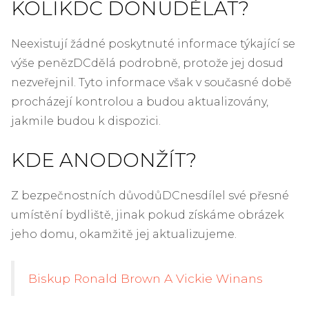
KOLIK
DC DON
UDĚLAT?
Neexistují žádné poskytnuté informace týkající se
výše peněz
DC
dělá podrobně, protože jej dosud
nezveřejnil. Tyto informace však v současné době
procházejí kontrolou a budou aktualizovány,
jakmile budou k dispozici.
KDE ANO
DON
ŽÍT?
Z bezpečnostních důvodů
DC
nesdílel své přesné
umístění bydliště, jinak pokud získáme obrázek
jeho domu, okamžitě jej aktualizujeme.
Biskup Ronald Brown A Vickie Winans