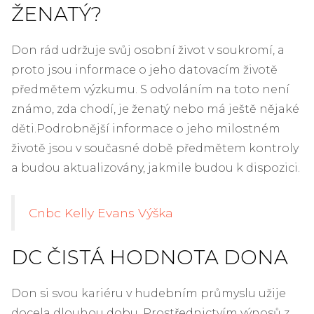
ŽENATÝ?
Don rád udržuje svůj osobní život v soukromí, a
proto jsou informace o jeho datovacím životě
předmětem výzkumu. S odvoláním na toto není
známo, zda chodí, je ženatý nebo má ještě nějaké
děti.
Podrobnější informace o jeho milostném
životě jsou v současné době předmětem kontroly
a budou aktualizovány, jakmile budou k dispozici.
Cnbc Kelly Evans Výška
DC ČISTÁ HODNOTA DONA
Don si svou kariéru v hudebním průmyslu užije
docela dlouhou dobu. Prostřednictvím výnosů z