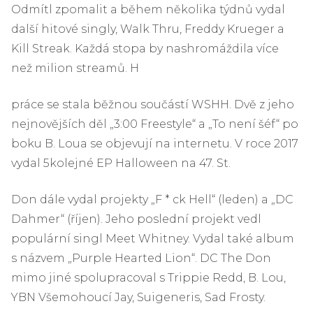
Odmítl zpomalit a během několika týdnů vydal
další hitové singly, Walk Thru, Freddy Krueger a
Kill Streak. Každá stopa by nashromáždila více
než milion streamů. H
práce se stala běžnou součástí WSHH. Dvě z jeho
nejnovějších děl „3:00 Freestyle“ a „To není šéf“ po
boku B. Loua se objevují na internetu. V roce 2017
vydal 5kolejné EP Halloween na 47. St.
Don dále vydal projekty „F * ck Hell“ (leden) a „DC
Dahmer“ (říjen). Jeho poslední projekt vedl
populární singl Meet Whitney. Vydal také album
s názvem „Purple Hearted Lion“. DC The Don
mimo jiné spolupracoval s Trippie Redd, B. Lou,
YBN Všemohoucí Jay, Suigeneris, Sad Frosty.