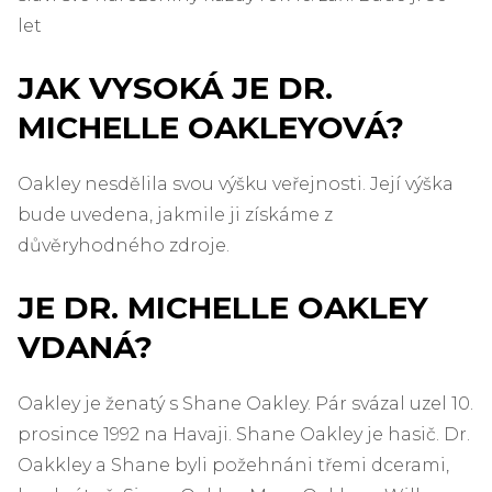
let
JAK VYSOKÁ JE DR.
MICHELLE OAKLEYOVÁ?
Oakley nesdělila svou výšku veřejnosti. Její výška
bude uvedena, jakmile ji získáme z
důvěryhodného zdroje.
JE DR. MICHELLE OAKLEY
VDANÁ?
Oakley je ženatý s Shane Oakley. Pár svázal uzel 10.
prosince 1992 na Havaji. Shane Oakley je hasič. Dr.
Oakkley a Shane byli požehnáni třemi dcerami,