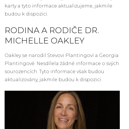
karty a tyto informace aktualizujeme, jakmile
budou k dispozici.
RODINA A RODIČE DR.
MICHELLE OAKLEY
Oakley se narodil Stevovi Plantingovi a Georgia
Plantingové. Nesdílela žádné informace o svých
sourozencích. Tyto informace však budou
aktualizovány, jakmile budou k dispozici.