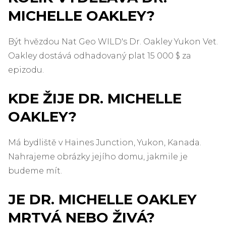
MICHELLE OAKLEY?
Být hvězdou Nat Geo WILD's Dr. Oakley Yukon Vet.
Oakley dostává odhadovaný plat 15 000 $ za
epizodu.
KDE ŽIJE DR. MICHELLE
OAKLEY?
Má bydliště v Haines Junction, Yukon, Kanada.
Nahrajeme obrázky jejího domu, jakmile je
budeme mít.
JE DR. MICHELLE OAKLEY
MRTVÁ NEBO ŽIVÁ?