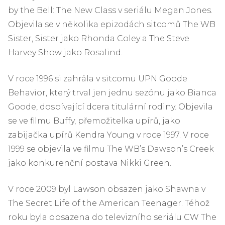
by the Bell: The New Class v seriálu Megan Jones.
Objevila se v několika epizodách sitcomů The WB
Sister, Sister jako Rhonda Coley a The Steve
Harvey Show jako Rosalind.
V roce 1996 si zahrála v sitcomu UPN Goode
Behavior, který trval jen jednu sezónu jako Bianca
Goode, dospívající dcera titulární rodiny. Objevila
se ve filmu Buffy, přemožitelka upírů, jako
zabijačka upírů Kendra Young v roce 1997. V roce
1999 se objevila ve filmu The WB’s Dawson’s Creek
jako konkurenční postava Nikki Green.
V roce 2009 byl Lawson obsazen jako Shawna v
The Secret Life of the American Teenager. Téhož
roku byla obsazena do televizního seriálu CW The