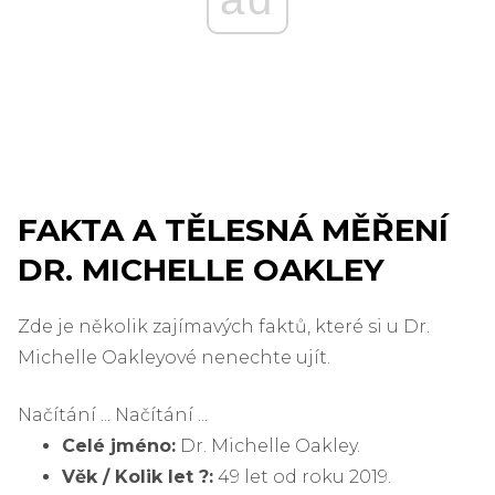
FAKTA A TĚLESNÁ MĚŘENÍ
DR. MICHELLE OAKLEY
Zde je několik zajímavých faktů, které si u Dr.
Michelle Oakleyové nenechte ujít.
Načítání ... Načítání ...
Celé jméno:
Dr. Michelle Oakley.
Věk / Kolik let ?:
49 let od roku 2019.