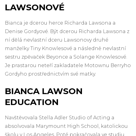
LAWSONOVÉ
Bianca je dcerou herce Richarda Lawsona a
Denise Gordyové. Být dcerou Richarda Lawsona z
ní dělá nevlastní dceru Lawsonovy druhé
manželky Tiny Knowlesové a následně nevlastní
sestru zpěvaček Beyonce a Solange Knowlesové.
Je prastarou neteří zakladatele Motownu Berryho
Gordyho prostřednictvím své matky.
BIANCA LAWSON
EDUCATION
Navštěvovala Stella Adler Studio of Acting a
absolvovala Marymount High School, katolickou
školu v Los Angeles. Poté pokračovala ve studiu