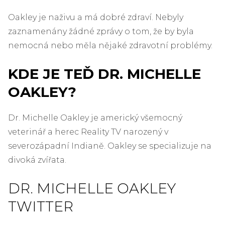
Oakley je naživu a má dobré zdraví. Nebyly
zaznamenány žádné zprávy o tom, že by byla
nemocná nebo měla nějaké zdravotní problémy.
KDE JE TEĎ DR. MICHELLE
OAKLEY?
Dr. Michelle Oakley je americký všemocný
veterinář a herec Reality TV narozený v
severozápadní Indianě. Oakley se specializuje na
divoká zvířata.
DR. MICHELLE OAKLEY
TWITTER