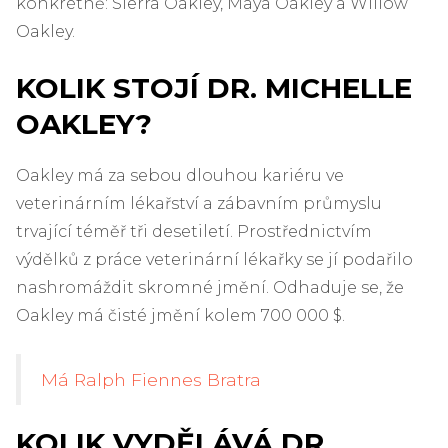
konkrétně: Sierra Oakley, Maya Oakley a Willow
Oakley.
KOLIK STOJÍ DR. MICHELLE
OAKLEY?
Oakley má za sebou dlouhou kariéru ve
veterinárním lékařství a zábavním průmyslu
trvající téměř tři desetiletí. Prostřednictvím
výdělků z práce veterinární lékařky se jí podařilo
nashromáždit skromné ​​jmění. Odhaduje se, že
Oakley má čisté jmění kolem 700 000 $.
Má Ralph Fiennes Bratra
KOLIK VYDĚLÁVÁ DR.