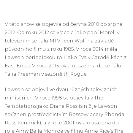
V této show se objevila od června 2010 do srpna
2012. Od roku 2012 se vracela jako paní Morell v
televizním seriálu MTV Teen Wolf na základě
původního filmu z roku 1985. V roce 2014 měla
Lawson periodickou roli jako Eva v Čarodějkách z
East Endu. V roce 2015 byla obsazena do seriálu
Talia Freeman v sezóně tři Rogue.
Lawson se objevil ve dvou různých televizních
minisériích. V roce 1998 se objevila v The
Temptations jako Diana Ross (s níž je Lawson
spřízněn prostřednictvím Rossovy dcery Rhonda
Ross Kendrick); a v roce 2001 byla obsazena do
role Anny Bella Monroe ve filmu Anne Rice's The