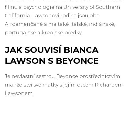
filmu a psychologie na University of Southern
California. Lawsonovi rodiče jsou oba
Afroameričané a má také italské, indiánské,
portugalské a kreolské předky.
JAK SOUVISÍ BIANCA
LAWSON S BEYONCE
Je nevlastní sestrou Beyonce prostřednictvím
manželství své matky s jejím otcem Richardem
Lawsonem.