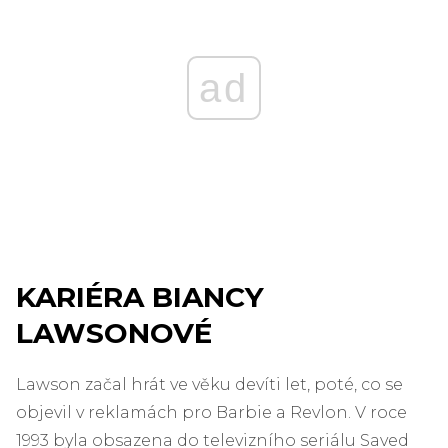
ad
KARIÉRA BIANCY
LAWSONOVÉ
Lawson začal hrát ve věku devíti let, poté, co se
objevil v reklamách pro Barbie a Revlon. V roce
1993 byla obsazena do televizního seriálu Saved