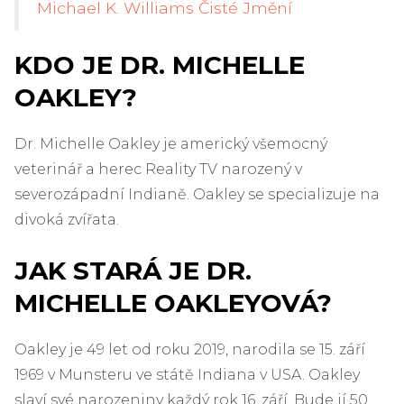
Michael K. Williams Čisté Jmění
KDO JE DR. MICHELLE
OAKLEY?
Dr. Michelle Oakley je americký všemocný
veterinář a herec Reality TV narozený v
severozápadní Indianě. Oakley se specializuje na
divoká zvířata.
JAK STARÁ JE DR.
MICHELLE OAKLEYOVÁ?
Oakley je 49 let od roku 2019, narodila se 15. září
1969 v Munsteru ve státě Indiana v USA. Oakley
slaví své narozeniny každý rok 16. září. Bude jí 50