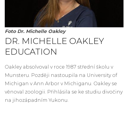
Foto Dr. Michelle Oakley
DR. MICHELLE OAKLEY
EDUCATION
Oakley absolvoval v roce 1987 střední školu v
Munsteru. Později nastoupila na University of
Michigan v Ann Arbor v Michiganu. Oakley se
věnoval zoologii. Přihlásila se ke studiu divočiny
na jihozápadním Yukonu.