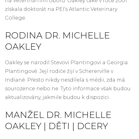
na Veterinárním oboru. Oakley také v roce 2001
získala doktorát na PEI’s Atlantic Veterinary
College.
RODINA DR. MICHELLE
OAKLEY
Oakley se narodil Stevovi Plantingovi a Georgia
Plantingové. Její rodiče žijí v Schererville v
Indianě. Přesto nikdy nesdílela s médii, zda má
sourozence nebo ne. Tyto informace však budou
aktualizovány, jakmile budou k dispozici.
MANŽEL DR. MICHELLE
OAKLEY | DĚTI | DCERY