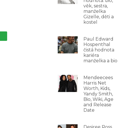
hodnota: bio,
věk, sestra,
manželka
Gizelle, děti a
kostel
Paul Edward
Hospenthal
čistá hodnota
kariéra
manželka a bio
Mendeecees
Harris Net
Worth, Kids,
Yandy Smith,
Bio, Wiki, Age
and Release
Date
Desiree Ross