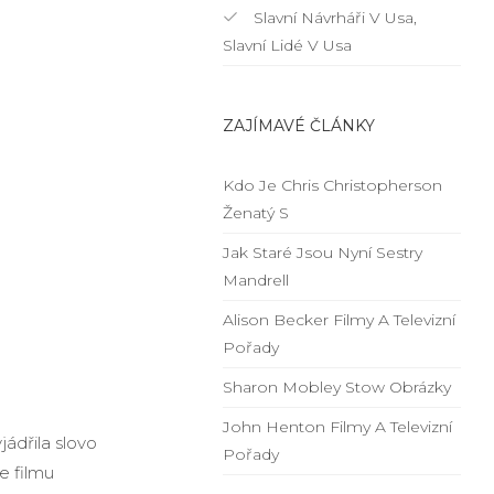
Slavní Návrháři V Usa,
Slavní Lidé V Usa
ZAJÍMAVÉ ČLÁNKY
Kdo Je Chris Christopherson
Ženatý S
Jak Staré Jsou Nyní Sestry
Mandrell
Alison Becker Filmy A Televizní
Pořady
Sharon Mobley Stow Obrázky
John Henton Filmy A Televizní
jádřila slovo
Pořady
e filmu