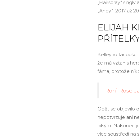
„Hairspray“ singly 
„Andy“ (2017 až 201
ELIJAH K
PŘÍTELK
Kelleyho fanoušci 
že má vztah s her
fáma, protože nikd
Roni Rose Ja
Opět se objevilo d
nepotvrzuje ani ne
nikým. Nakonec je
více soustředí na s