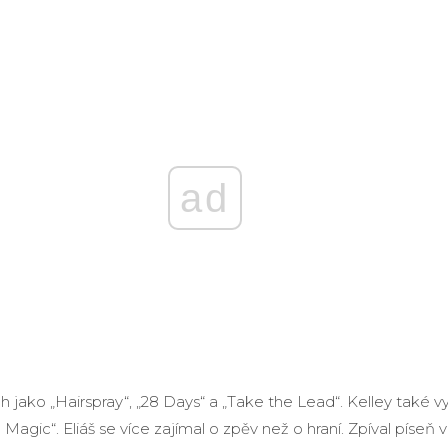
ad
h jako „Hairspray“, „28 Days“ a „Take the Lead“. Kelley také vy
Magic“. Eliáš se více zajímal o zpěv než o hraní. Zpíval píseň v