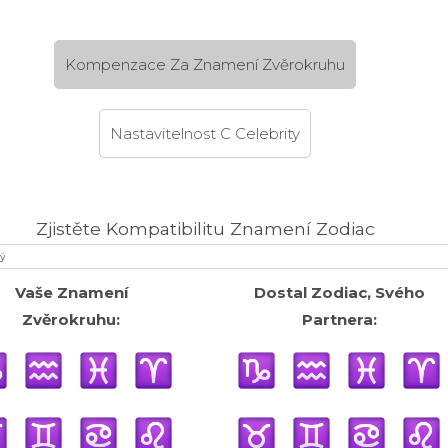
Kompenzace Za Znamení Zvěrokruhu
Nastavitelnost C Celebrity
Zjistěte Kompatibilitu Znamení Zodiac
Vaše Znamení
Dostal Zodiac, Svého
Zvěrokruhu:
Partnera: