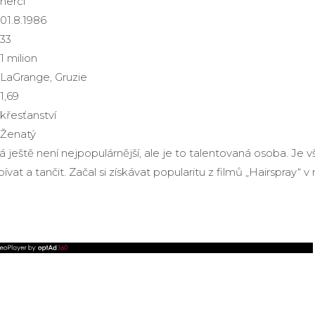
herci
01.8.1986
33
1 milion
LaGrange, Gruzie
1,69
křesťanství
Ženatý
á ještě není nejpopulárnější, ale je to talentovaná osoba. Je 
ívat a tančit. Začal si získávat popularitu z filmů „Hairspray“ v r