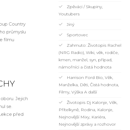
Zpěváci / Skupiny,
Youtubers
Troup Country
Jiný
ího průmyslu
Sportovec
e filmu
Zahrnuto: Životopis Rachel
(NRG Radio), Wiki, věk, rodiče,
kmen, manžel, syn, případ,
námořníci a čistá hodnota
Harrison Ford Bio, Věk,
ĚCHY
Manželka, Děti, Čistá hodnota,
Filmy, Výška A další
 oboru. Jejich
Životopis Dj Kalonje, Věk,
ul se.
Přítelkyně, Rodina, Kalonje,
„Lekce před
Nejnovější Mixy, Kariéra,
Nejnovější zprávy a rozhovor