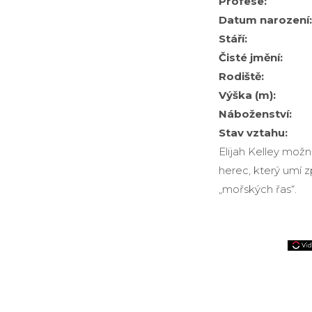
Profese:
Datum narození:
Stáří:
Čisté jmění:
Rodiště:
Výška (m):
Náboženství:
Stav vztahu:
Elijah Kelley možn
herec, který umí zp
„mořských řas“.