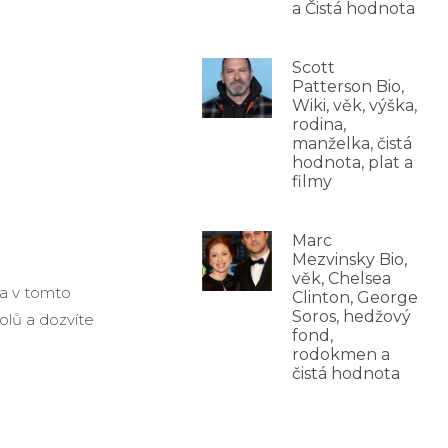
a Čistá hodnota
Scott
Patterson Bio,
Wiki, věk, výška,
rodina,
manželka, čistá
hodnota, plat a
filmy
Marc
Mezvinsky Bio,
věk, Chelsea
la v tomto
Clinton, George
Soros, hedžový
olů a dozvíte
fond,
rodokmen a
čistá hodnota