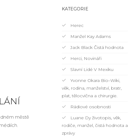
KATEGORIE
Herec
Manžel Kay Adams
Jack Black Čistá hodnota
Herci, Novináři
Slavní Lidé V Mexiku
Yvonne Okara Bio–Wiki,
věk, rodina, manželství, bratr,
plat, tělocvična a chirurgie.
ĚLÁNÍ
Rádiové osobnosti
m rodném městě
Luane Dy životopis, věk,
médiích.
rodiče, manžel, čistá hodnota a
zprávy