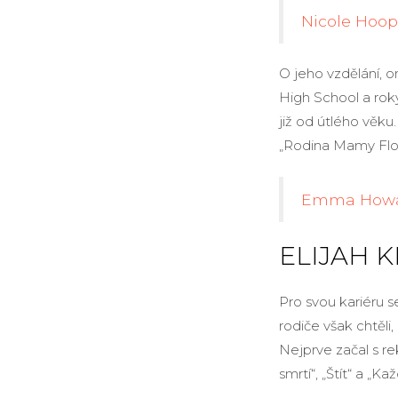
Nicole Hoop
O jeho vzdělání, o
High School a rok
již od útlého věku
„Rodina Mamy Flor
Emma Howar
ELIJAH K
Pro svou kariéru se
rodiče však chtěli
Nejprve začal s re
smrtí“, „Štít“ a „Ka