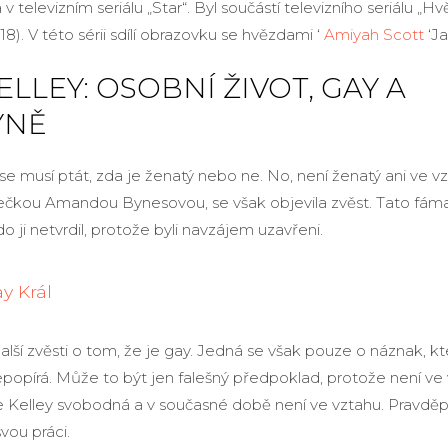
a v televizním seriálu „Star“. Byl součástí televizního seriálu „H
8). V této sérii sdílí obrazovku se hvězdami ‘
Amiyah Scott
‘Ja
ELLEY: OSOBNÍ ŽIVOT, GAY A
YNĚ
se musí ptát, zda je ženatý nebo ne. No, není ženatý ani ve v
ečkou Amandou Bynesovou, se však objevila zvěst. Tato fáma
o ji netvrdil, protože byli navzájem uzavřeni.
y Král
alší zvěsti o tom, že je gay. Jedná se však pouze o náznak, kt
popírá. Může to být jen falešný předpoklad, protože není ve 
 Kelley svobodná a v současné době není ve vztahu. Pravd
vou práci.