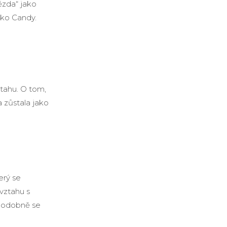
vězda“ jako
ko Candy.
ztahu. O tom,
 zůstala jako
erý se
vztahu s
ěpodobně se