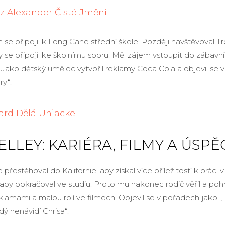
z Alexander Čisté Jmění
n se připojil k Long Cane střední škole. Později navštěvoval 
y se připojil ke školnímu sboru. Měl zájem vstoupit do zábavn
. Jako dětský umělec vytvořil reklamy Coca Cola a objevil se v
y“.
d Dělá Uniacke
ELLEY: KARIÉRA, FILMY A ÚSP
 přestěhoval do Kalifornie, aby získal více příležitostí k práci v
, aby pokračoval ve studiu. Proto mu nakonec rodič věřil a pohn
klamami a malou rolí ve filmech. Objevil se v pořadech jako 
ždý nenávidí Chrisa“.