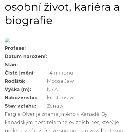
osobní život, kariéra a
biografie
Profese:
Datum narození:
Stáří:
Čisté jmění:
1,4 milionu
Rodiště:
Moose Jaw
Výška (m):
N / A
Náboženství:
křesťanství
Stav vztahu:
Ženatý
Fergie Olver je známé jméno v Kanadě. Byl
kanadským hostitelem televizních her, který je
nejlépe známý tím, že spoluorganizoval dětskou