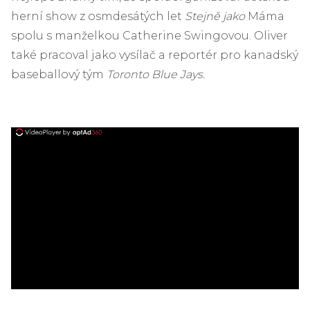
herní show z osmdesátých let
Stejně jako
Máma
spolu s manželkou Catherine Swingovou. Oliver
také pracoval jako vysílač a reportér pro kanadský
baseballový tým
Toronto Blue Jays.
ad