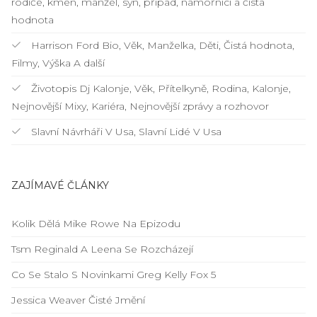
rodiče, kmen, manžel, syn, případ, námořníci a čistá
hodnota
Harrison Ford Bio, Věk, Manželka, Děti, Čistá hodnota,
Filmy, Výška A další
Životopis Dj Kalonje, Věk, Přítelkyně, Rodina, Kalonje,
Nejnovější Mixy, Kariéra, Nejnovější zprávy a rozhovor
Slavní Návrháři V Usa, Slavní Lidé V Usa
ZAJÍMAVÉ ČLÁNKY
Kolik Dělá Mike Rowe Na Epizodu
Tsm Reginald A Leena Se Rozcházejí
Co Se Stalo S Novinkami Greg Kelly Fox 5
Jessica Weaver Čisté Jmění