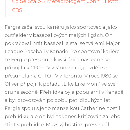
Co Se Stalo S Meteorologem John Elliottt
CBS
Fergie začal svou kariéru jako sportovec a jako
outfielder v baseballových malých ligách. On
pokračoval hrát baseball a stal se tvářemi Major
League Baseball v Kanadě. Po sportovní kariéře
se Fergie přesunula k vysílání a následně se
připojila k CFCF-TV v Montrealu, později se
přesunula na CFTO-TV v Torontu. V roce 1980 se
Oliver připojil k pořadu „Like Like Mom“ ve své
druhé sezóně. Přehlídka byla populární v Kanadě
a byl provozován po dobu pěti dlouhých let.
Fergie spolu s jeho manželkou Catherine hostil
přehlídku, ale on byl nakonec kritizován za jeho
stint v přehlídce. Mužský hostitel přesvědčil