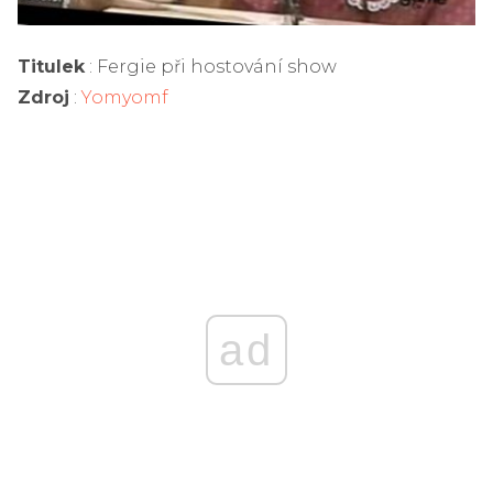
Titulek
: Fergie při hostování show
Zdroj
:
Yomyomf
ad