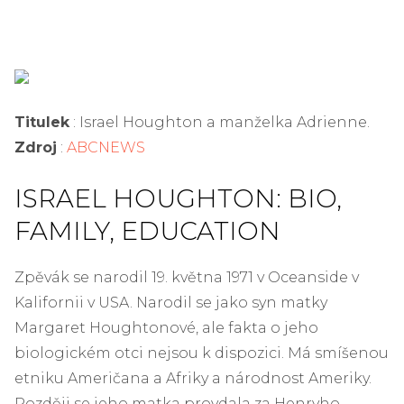
Titulek
: Israel Houghton a manželka Adrienne.
Zdroj
:
ABCNEWS
ISRAEL HOUGHTON: BIO,
FAMILY, EDUCATION
Zpěvák se narodil 19. května 1971 v Oceanside v
Kalifornii v USA. Narodil se jako syn matky
Margaret Houghtonové, ale fakta o jeho
biologickém otci nejsou k dispozici. Má smíšenou
etniku Američana a Afriky a národnost Ameriky.
Později se jeho matka provdala za Henryho