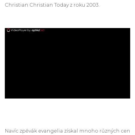
Christian Christian Today z roku 2003.
ad
Navíc zpěvák evangelia získal mnoho různých cen