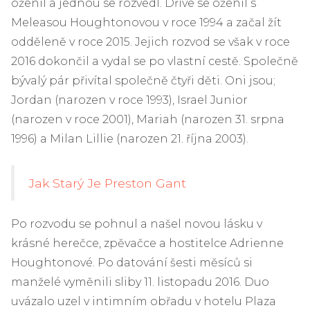
oženil a jednou se rozvedl. Dříve se oženil s
Meleasou Houghtonovou v roce 1994 a začal žít
odděleně v roce 2015. Jejich rozvod se však v roce
2016 dokončil a vydal se po vlastní cestě. Společně
bývalý pár přivítal společně čtyři děti. Oni jsou;
Jordan (narozen v roce 1993), Israel Junior
(narozen v roce 2001), Mariah (narozen 31. srpna
1996) a Milan Lillie (narozen 21. října 2003).
Jak Starý Je Preston Gant
Po rozvodu se pohnul a našel novou lásku v
krásné herečce, zpěvačce a hostitelce Adrienne
Houghtonové. Po datování šesti měsíců si
manželé vyměnili sliby 11. listopadu 2016. Duo
uvázalo uzel v intimním obřadu v hotelu Plaza