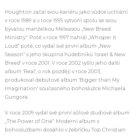
Houghton začal svou kariéru jako vůdce uctívání
v roce 1989 a v roce 1995 vytvořil spolu se svou
bývalou manželkou Meleasou „New Breed
Ministry“. Poté v roce 1997 nahrál „Whisper it
Loud“ poté, co vydal své první album „New
Season“ s jeho skupina hudebníků 'Israel & New
Breed' v roce 2001. V roce 2002 vyšlo jeho další
album 'Real', o rok později v roce 2003,
produkoval debutové album 'Bigger than My
Imagination' současného bohoslužce Michaela
Gungora .
V roce 2009 vydal své první sólové studiové album
„The Power of One“. Moderní album s
bohoslužbami dosáhlo v žebříčku Top Christian