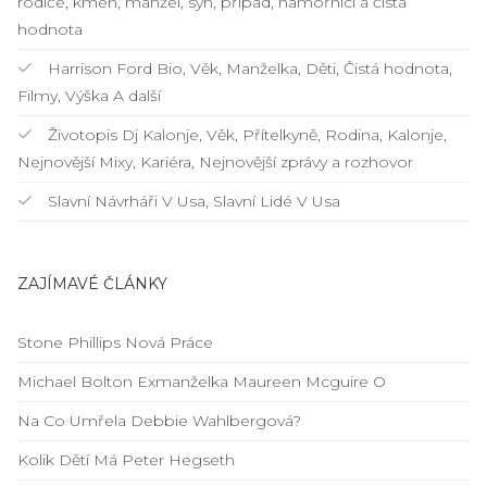
rodiče, kmen, manžel, syn, případ, námořníci a čistá
hodnota
Harrison Ford Bio, Věk, Manželka, Děti, Čistá hodnota,
Filmy, Výška A další
Životopis Dj Kalonje, Věk, Přítelkyně, Rodina, Kalonje,
Nejnovější Mixy, Kariéra, Nejnovější zprávy a rozhovor
Slavní Návrháři V Usa, Slavní Lidé V Usa
ZAJÍMAVÉ ČLÁNKY
Stone Phillips Nová Práce
Michael Bolton Exmanželka Maureen Mcguire O
Na Co Umřela Debbie Wahlbergová?
Kolik Dětí Má Peter Hegseth