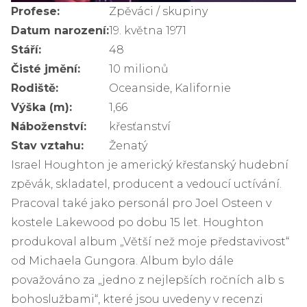
Profese:
Zpěváci / skupiny
Datum narození:
19. května 1971
Stáří:
48
Čisté jmění:
10 milionů
Rodiště:
Oceanside, Kalifornie
Výška (m):
1,66
Náboženství:
křesťanství
Stav vztahu:
Ženatý
Israel Houghton je americký křesťanský hudební
zpěvák, skladatel, producent a vedoucí uctívání.
Pracoval také jako personál pro Joel Osteen v
kostele Lakewood po dobu 15 let. Houghton
produkoval album „Větší než moje představivost“
od Michaela Gungora. Album bylo dále
považováno za „jedno z nejlepších ročních alb s
bohoslužbami“, které jsou uvedeny v recenzi