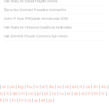
Jak Starý Je David Haydn-Jones
Žena Na Domácí Poradce Komerční
John P Kee Přírůstek Hmotnosti 2015
Jak Stará Je Vřesová Garážová Jednotka
Jak Zemřel Chuck Connors Syn Kevin
|
ar
|
uk
|
bg
|
hu
|
vi
|
el
|
da
|
iw
|
id
|
es
|
it
|
ca
|
zh
|
ko
|
lv
|
lt
|
de
|
nl
|
no
|
pl
|
pt
|
ro
|
ru
|
sr
|
sk
|
sl
|
tl
|
th
|
tr
|
fi
|
fr
|
hi
|
hr
|
cs
|
sv
|
et
|
ja
|