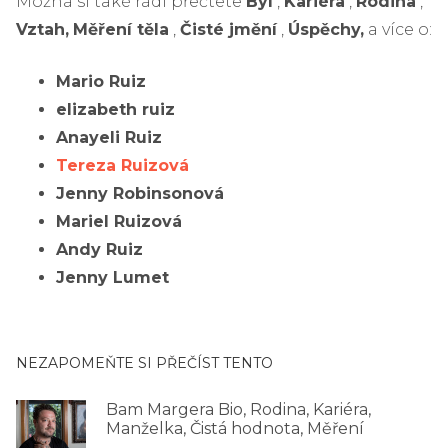
Možná si také rádi přečtete
Byl
,
Kariéra
,
Rodina
,
Vztah,
Měření těla
,
Čisté jmění
,
Úspěchy,
a více o:
Mario Ruiz
elizabeth ruiz
Anayeli Ruiz
Tereza Ruizová
Jenny Robinsonová
Mariel Ruizová
Andy Ruiz
Jenny Lumet
NEZAPOMEŇTE SI PŘEČÍST TENTO
Bam Margera Bio, Rodina, Kariéra,
Manželka, Čistá hodnota, Měření