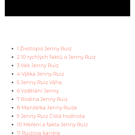
1 Životopis Jenny Ruiz
2 10 rychlých faktů o Jenny Ruiz
3 Věk Jenny Ruiz
4 Výška Jenny Ruiz
5 Jenny Ruiz Váha
6 Vzdělání Jenny
7 Rodina Jenny Ruiz
8 Manželka Jenny Ruize
9 Jenny Ruiz Čistá hodnota
10 Měření a fakta Jenny Ruiz
11 Ruizova kariéra