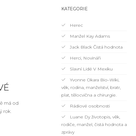
KATEGORIE
Herec
Manžel Kay Adams
Jack Black Čistá hodnota
Herci, Novináři
Slavní Lidé V Mexiku
Yvonne Okara Bio–Wiki,
VÉ
věk, rodina, manželství, bratr,
plat, tělocvična a chirurgie.
obě má od
Rádiové osobnosti
ý rok.
Luane Dy životopis, věk,
rodiče, manžel, čistá hodnota a
zprávy