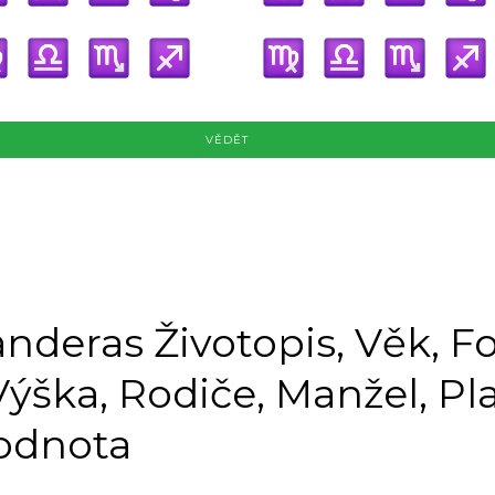
VĚDĚT
anderas Životopis, Věk, F
ýška, Rodiče, Manžel, Pla
hodnota