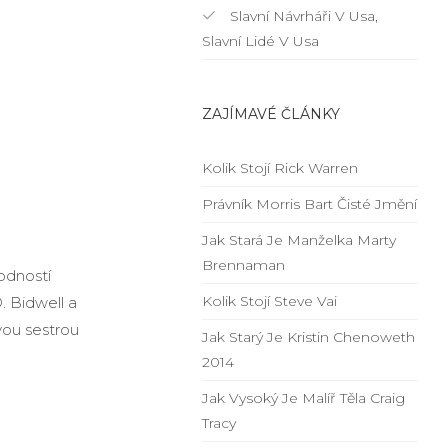
Slavní Návrháři V Usa,
Slavní Lidé V Usa
ZAJÍMAVÉ ČLÁNKY
Kolik Stojí Rick Warren
Právník Morris Bart Čisté Jmění
Jak Stará Je Manželka Marty
Brennaman
rodností
Kolik Stojí Steve Vai
. Bidwell a
svou sestrou
Jak Starý Je Kristin Chenoweth
2014
Jak Vysoký Je Malíř Těla Craig
Tracy