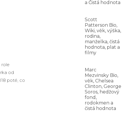
a Čistá hodnota
Scott
Patterson Bio,
Wiki, věk, výška,
rodina,
manželka, čistá
hodnota, plat a
filmy
 role
Marc
orka od
Mezvinsky Bio,
018 poté, co
věk, Chelsea
Clinton, George
Soros, hedžový
fond,
rodokmen a
čistá hodnota