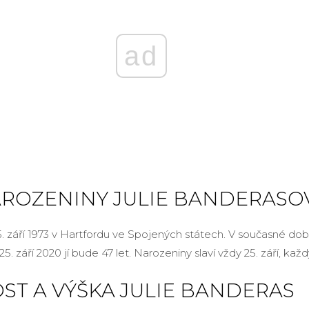
ad
AROZENINY JULIE BANDERASO
25. září 1973 v Hartfordu ve Spojených státech. V současné d
25. září 2020 jí bude 47 let. Narozeniny slaví vždy 25. září, každ
T A VÝŠKA JULIE BANDERAS