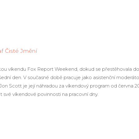
af Čisté Jmění
lkou víkendu Fox Report Weekend, dokud se přestěhovala do
ední den. V současné době pracuje jako asistenční moderát
 Jon Scott je její náhradou za víkendový program od června 2
t své víkendové povinnosti na pracovní dny.