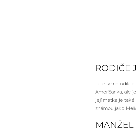
RODIČE 
Julie se narodila 
Američanka, ale je
její matka je také
známou jako Meliss
MANŽEL 