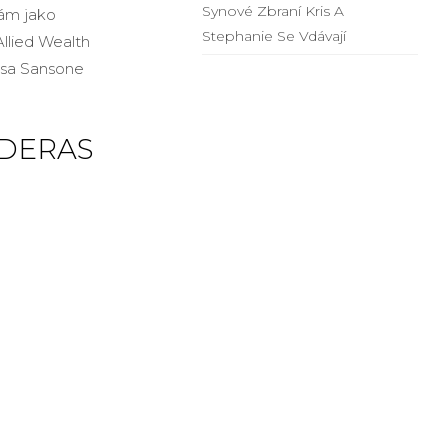
Synové Zbraní Kris A
nám jako
Stephanie Se Vdávají
llied Wealth
ssa Sansone
NDERAS