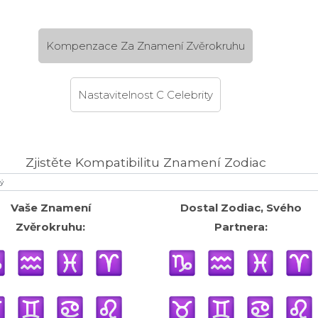
Kompenzace Za Znamení Zvěrokruhu
Nastavitelnost C Celebrity
Zjistěte Kompatibilitu Znamení Zodiac
Vaše Znamení
Dostal Zodiac, Svého
Zvěrokruhu:
Partnera: