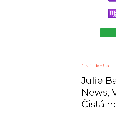
Slavní Lidé V Usa
Julie B
News, V
Čistá 