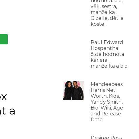
hodnota: bio,
věk, sestra,
manželka
Gizelle, děti a
kostel
Paul Edward
Hospenthal
čistá hodnota
kariéra
manželka a bio
Mendeecees
Harris Net
ox
Worth, Kids,
Yandy Smith,
t a
Bio, Wiki, Age
and Release
Date
Desiree Ross