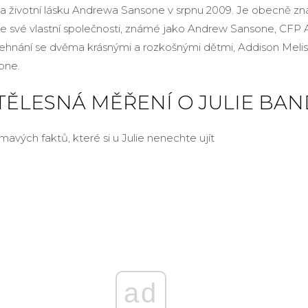
 za životní lásku Andrewa Sansone v srpnu 2009. Je obecně z
ve své vlastní společnosti, známé jako Andrew Sansone, CFP A
žehnání se dvěma krásnými a rozkošnými dětmi, Addison Meli
one.
 TĚLESNÁ MĚŘENÍ O JULIE BA
ímavých faktů, které si u Julie nenechte ujít
ad