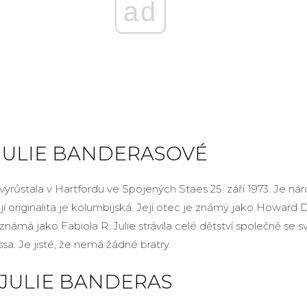
ad
JULIE BANDERASOVÉ
a vyrůstala v Hartfordu ve Spojených Staes 25. září 1973. Je ná
jí originalita je kolumbijská. Její otec je známý jako Howard D
 známá jako Fabiola R. Julie strávila celé dětství společně se 
a. Je jisté, že nemá žádné bratry.
JULIE BANDERAS