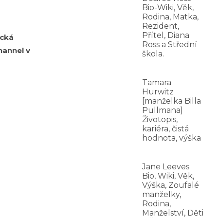
Bio-Wiki, Věk,
Rodina, Matka,
Rezident,
Přítel, Diana
ická
Ross a Střední
hannel v
škola.
Tamara
Hurwitz
[manželka Billa
Pullmana]
Životopis,
kariéra, čistá
hodnota, výška
Jane Leeves
Bio, Wiki, Věk,
Výška, Zoufalé
manželky,
Rodina,
Manželství, Děti