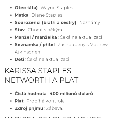
Otec táta)
: Wayne Staples
Matka
: Diane Staples
Sourozenci (bratři a sestry)
: Neznámý
Stav
: Chodit s někým
Manžel / manželka
: Čeká na aktualizaci
Seznamka / přítel
: Zasnoubený s Mathew
Atkinsonem
Děti
: Čeká na aktualizaci
KARISSA STAPLES
NETWORTH A PLAT
Čistá hodnota
:
400 milionů dolarů
.
Plat
: Probíhá kontrola.
Zdroj příjmu
: Zábava.