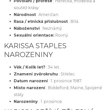
Povolání / profese
: Herečka, modelka a
soutěž krásy.
Národnost
: Američan.
Rasa / etnická příslušnost
: Bílá.
Náboženství
: Neznámý.
Sexuální orientace:
Rovný.
KARISSA STAPLES
NAROZENINY
Věk / Kolik let?
: 34 let.
Znamení zvěrokruhu
: Střelec.
Datum narození
: 1. prosince 1987.
Místo narození
: Biddeford, Maine, Spojené
státy.
Narozeniny
: 1. prosince.