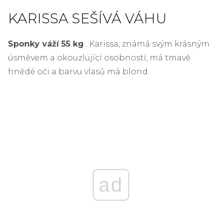
KARISSA SEŠÍVÁ VÁHU
Sponky váží 55 kg
. Karissa, známá svým krásným
úsměvem a okouzlující osobností, má tmavě
hnědé oči a barvu vlasů má blond.
ad