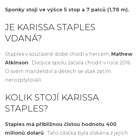
Sponky stojí ve výšce 5 stop a 7 palců (1,78 m).
JE KARISSA STAPLES
VDANÁ?
Staples v současné době chodí s hercem,
Mathew
Atkinson
. Dvojice spolu začala chodit v roce 2016.
O svém manželství a dětech se však zatím
nerozptylovali.
KOLIK STOJÍ KARISSA
STAPLES?
Staples má přibližnou čistou hodnotu 400
milionů dolarů
. Tato částka byla získána z jejích