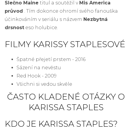
Slečno Maine
titul a soutěžil v
Mis America
průvod
. Tím dokonce ohromí svého fanouška
účinkováním v seriálu s názvem
Nezbytná
drsnost
eso holubice.
FILMY KARISSY STAPLESOVÉ
Špatné přejetí prstem - 2016
Sázení na nevěstu
Red Hook - 2009
Všichni si vedou skvěle
ČASTO KLADENÉ OTÁZKY O
KARISSA STAPLES
KDO JE KARISSA STAPLES?