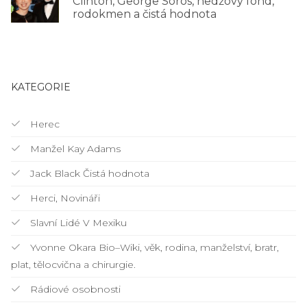
Clinton, George Soros, hedžový fond,
rodokmen a čistá hodnota
KATEGORIE
Herec
Manžel Kay Adams
Jack Black Čistá hodnota
Herci, Novináři
Slavní Lidé V Mexiku
Yvonne Okara Bio–Wiki, věk, rodina, manželství, bratr,
plat, tělocvična a chirurgie.
Rádiové osobnosti