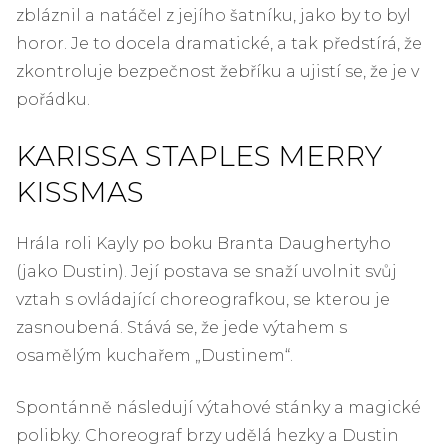
zbláznil a natáčel z jejího šatníku, jako by to byl
horor. Je to docela dramatické, a tak předstírá, že
zkontroluje bezpečnost žebříku a ujistí se, že je v
pořádku.
KARISSA STAPLES MERRY
KISSMAS
Hrála roli Kayly po boku Branta Daughertyho
(jako Dustin). Její postava se snaží uvolnit svůj
vztah s ovládající choreografkou, se kterou je
zasnoubená. Stává se, že jede výtahem s
osamělým kuchařem „Dustinem“.
Spontánně následují výtahové stánky a magické
polibky. Choreograf brzy udělá hezky a Dustin