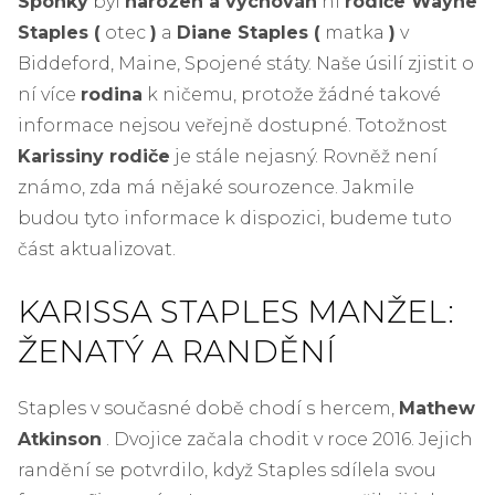
Sponky
byl
narozen a vychován
ní
rodiče Wayne
Staples (
otec
)
a
Diane Staples (
matka
)
v
Biddeford, Maine, Spojené státy. Naše úsilí zjistit o
ní více
rodina
k ničemu, protože žádné takové
informace nejsou veřejně dostupné. Totožnost
Karissiny rodiče
je stále nejasný. Rovněž není
známo, zda má nějaké sourozence. Jakmile
budou tyto informace k dispozici, budeme tuto
část aktualizovat.
KARISSA STAPLES MANŽEL:
ŽENATÝ A RANDĚNÍ
Staples v současné době chodí s hercem,
Mathew
Atkinson
. Dvojice začala chodit v roce 2016. Jejich
randění se potvrdilo, když Staples sdílela svou