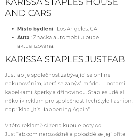
KARISSA STAPLES HOUSE
AND CARS
Místo bydlení
: Los Angeles, CA.
Auta
: Značka automobilu bude
aktualizována.
KARISSA STAPLES JUSTFAB
Justfab je společnost zabývající se online
nakupováním, která se zabývá módou - botami,
kabelkami, šperky a džínovinou. Staples udělal
několik reklam pro společnost TechStyle Fashion,
například „It’s Happening Again“.
V této reklamě si žena kupuje boty od
JustFab.com nerozvážně a pokaždé se její přítel