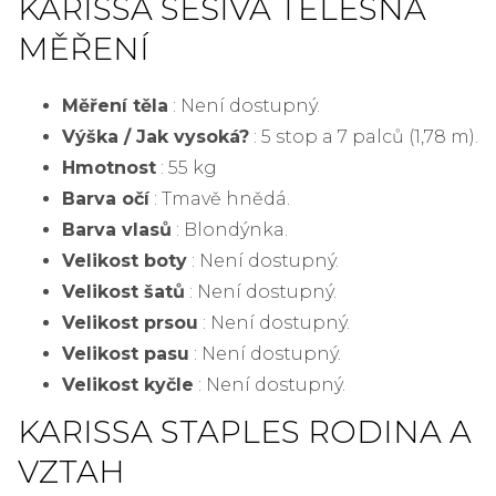
KARISSA SEŠÍVÁ TĚLESNÁ
MĚŘENÍ
Měření těla
: Není dostupný.
Výška / Jak vysoká?
: 5 stop a 7 palců (1,78 m).
Hmotnost
: 55 kg
Barva očí
: Tmavě hnědá.
Barva vlasů
: Blondýnka.
Velikost boty
: Není dostupný.
Velikost šatů
: Není dostupný.
Velikost prsou
: Není dostupný.
Velikost pasu
: Není dostupný.
Velikost kyčle
: Není dostupný.
KARISSA STAPLES RODINA A
VZTAH