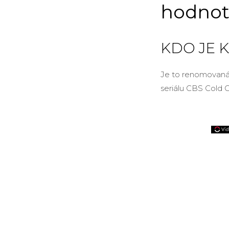
hodnot
KDO JE 
Je to renomovaná 
seriálu CBS Cold 