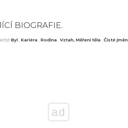
ÍCÍ BIOGRAFIE.
ečíst
Byl
,
Kariéra
,
Rodina
,
Vztah,
Měření těla
,
Čisté jměn
ad