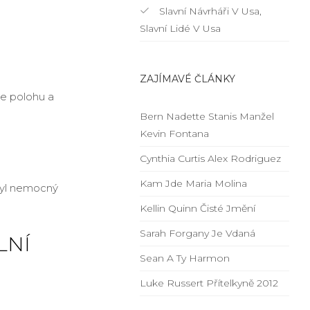
Slavní Návrháři V Usa,
Slavní Lidé V Usa
ZAJÍMAVÉ ČLÁNKY
me polohu a
Bern Nadette Stanis Manžel
Kevin Fontana
Cynthia Curtis Alex Rodriguez
Kam Jde Maria Molina
byl nemocný
Kellin Quinn Čisté Jmění
Sarah Forgany Je Vdaná
LNÍ
Sean A Ty Harmon
Luke Russert Přítelkyně 2012