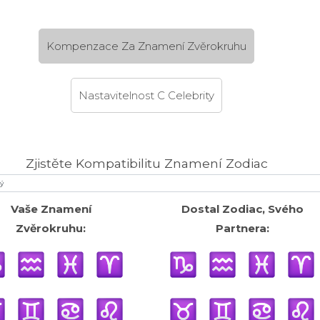
Kompenzace Za Znamení Zvěrokruhu
Nastavitelnost C Celebrity
Zjistěte Kompatibilitu Znamení Zodiac
Vaše Znamení
Dostal Zodiac, Svého
Zvěrokruhu:
Partnera: