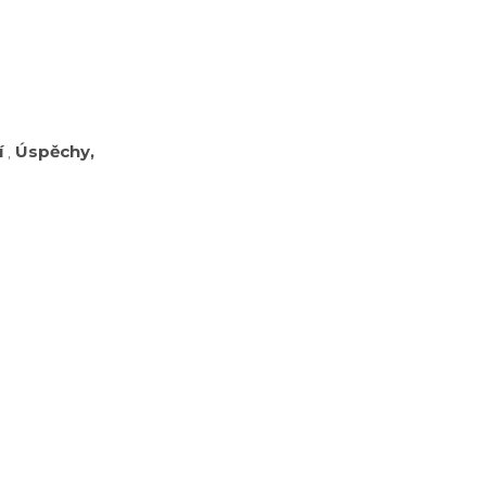
í
,
Úspěchy,