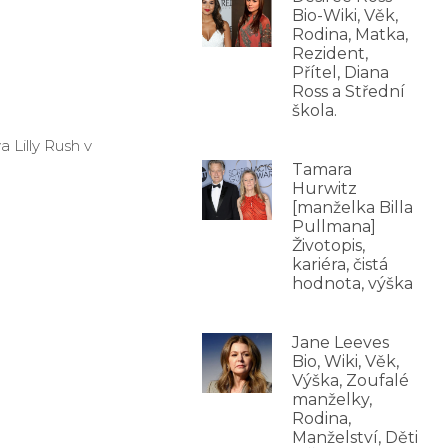
Bio-Wiki, Věk,
Rodina, Matka,
Rezident,
Přítel, Diana
Ross a Střední
škola.
 Lilly Rush v
Tamara
Hurwitz
[manželka Billa
Pullmana]
Životopis,
kariéra, čistá
hodnota, výška
Jane Leeves
Bio, Wiki, Věk,
Výška, Zoufalé
manželky,
Rodina,
Manželství, Děti