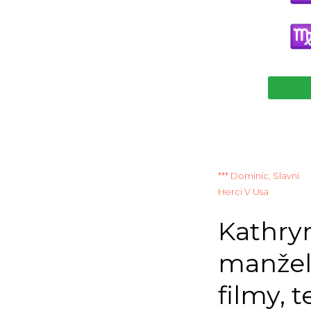
*** Dominic, Slavní
Herci V Usa
Kathryn
manžel,
filmy, t