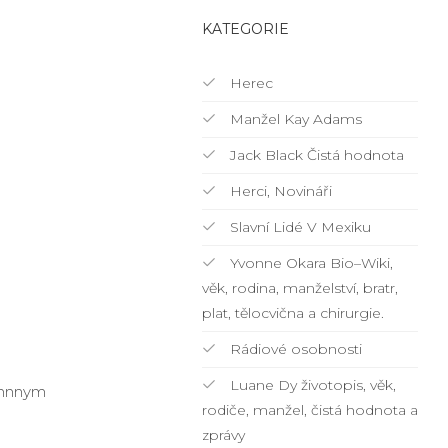
KATEGORIE
Herec
Manžel Kay Adams
Jack Black Čistá hodnota
Herci, Novináři
Slavní Lidé V Mexiku
Yvonne Okara Bio–Wiki,
věk, rodina, manželství, bratr,
plat, tělocvična a chirurgie.
Rádiové osobnosti
Luane Dy životopis, věk,
ohnnym
rodiče, manžel, čistá hodnota a
zprávy