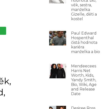
hodnota: bio,
věk, sestra,
manželka
Gizelle, děti a
kostel
Paul Edward
Hospenthal
čistá hodnota
kariéra
manželka a bio
Mendeecees
Harris Net
Worth, Kids,
ěk,
Yandy Smith,
Bio, Wiki, Age
d,
and Release
Date
Desiree Ross