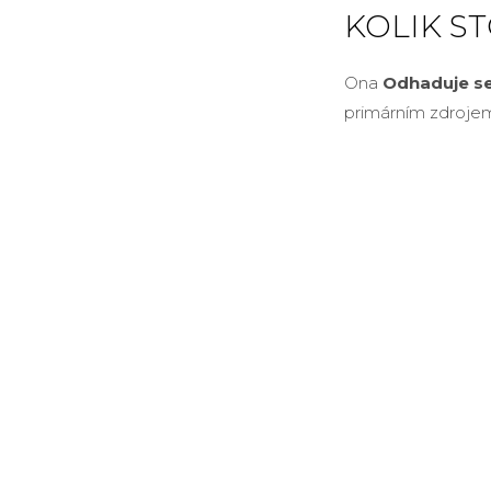
KOLIK S
Ona
Odhaduje se
primárním zdrojem