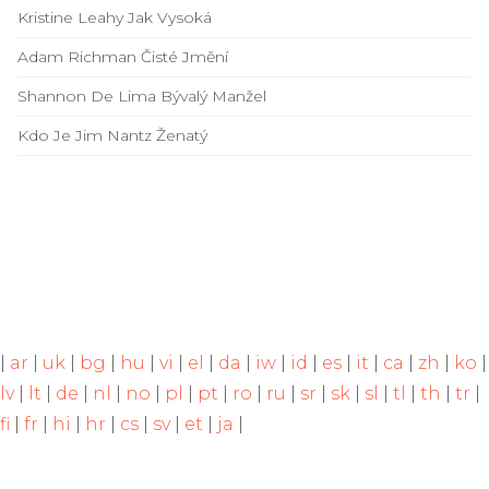
Kristine Leahy Jak Vysoká
Adam Richman Čisté Jmění
Shannon De Lima Bývalý Manžel
Kdo Je Jim Nantz Ženatý
|
ar
|
uk
|
bg
|
hu
|
vi
|
el
|
da
|
iw
|
id
|
es
|
it
|
ca
|
zh
|
ko
|
lv
|
lt
|
de
|
nl
|
no
|
pl
|
pt
|
ro
|
ru
|
sr
|
sk
|
sl
|
tl
|
th
|
tr
|
fi
|
fr
|
hi
|
hr
|
cs
|
sv
|
et
|
ja
|