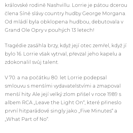
královské rodině Nashvillu. Lorrie je pátou dcerou
člena Síně slávy country hudby George Morgana.
Od mládí byla obklopena hudbou, debutovala v
Grand Ole Opry v pouhých 13 letech!
Tragédie zasáhla brzy, když její otec zemřel, když jí
bylo 16. Lorrie však vytrval, převzal jeho kapelu a
zdokonalil svůj talent.
V 70. a na počátku 80. let Lorrie podepsal
smlouvu s menšími vydavatelstvími a zmapoval
menší hity. Ale její velký zlom přišel v roce 1989 s
albem RCA „Leave the Light On“, které přineslo
první hitparádové singly jako „Five Minutes“ a
„What Part of No“.