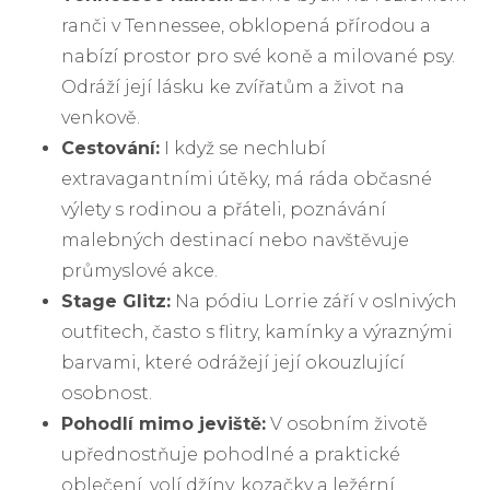
ranči v Tennessee, obklopená přírodou a
nabízí prostor pro své koně a milované psy.
Odráží její lásku ke zvířatům a život na
venkově.
Cestování:
I když se nechlubí
extravagantními útěky, má ráda občasné
výlety s rodinou a přáteli, poznávání
malebných destinací nebo navštěvuje
průmyslové akce.
Stage Glitz:
Na pódiu Lorrie září v oslnivých
outfitech, často s flitry, kamínky a výraznými
barvami, které odrážejí její okouzlující
osobnost.
Pohodlí mimo jeviště:
V osobním životě
upřednostňuje pohodlné a praktické
oblečení, volí džíny, kozačky a ležérní