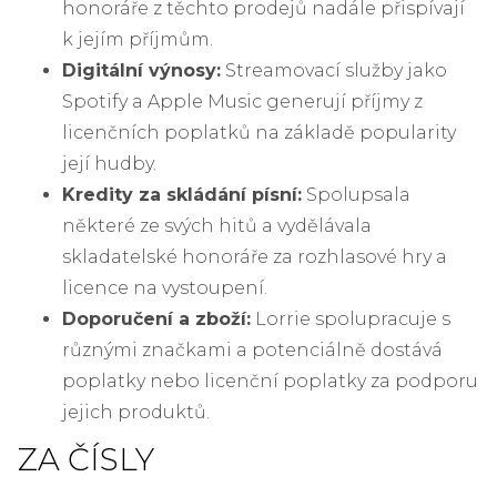
honoráře z těchto prodejů nadále přispívají
k jejím příjmům.
Digitální výnosy:
Streamovací služby jako
Spotify a Apple Music generují příjmy z
licenčních poplatků na základě popularity
její hudby.
Kredity za skládání písní:
Spolupsala
některé ze svých hitů a vydělávala
skladatelské honoráře za rozhlasové hry a
licence na vystoupení.
Doporučení a zboží:
Lorrie spolupracuje s
různými značkami a potenciálně dostává
poplatky nebo licenční poplatky za podporu
jejich produktů.
ZA ČÍSLY