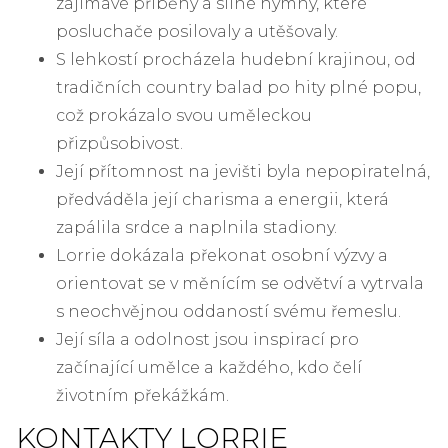
zajímavé příběhy a silné hymny, které
posluchače posilovaly a utěšovaly.
S lehkostí procházela hudební krajinou, od
tradičních country balad po hity plné popu,
což prokázalo svou uměleckou
přizpůsobivost.
Její přítomnost na jevišti byla nepopiratelná,
předváděla její charisma a energii, která
zapálila srdce a naplnila stadiony.
Lorrie dokázala překonat osobní výzvy a
orientovat se v měnícím se odvětví a vytrvala
s neochvějnou oddaností svému řemeslu.
Její síla a odolnost jsou inspirací pro
začínající umělce a každého, kdo čelí
životním překážkám.
KONTAKTY LORRIE