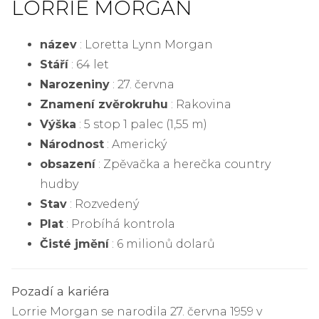
LORRIE MORGAN
název
: Loretta Lynn Morgan
Stáří
: 64 let
Narozeniny
: 27. června
Znamení zvěrokruhu
: Rakovina
Výška
: 5 stop 1 palec (1,55 m)
Národnost
: Americký
obsazení
: Zpěvačka a herečka country
hudby
Stav
: Rozvedený
Plat
: Probíhá kontrola
Čisté jmění
: 6 milionů dolarů
Pozadí a kariéra
Lorrie Morgan se narodila 27. června 1959 v