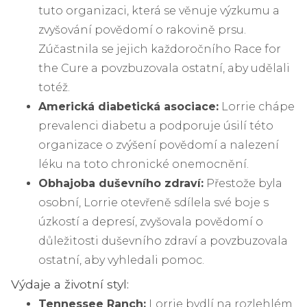
tuto organizaci, která se věnuje výzkumu a
zvyšování povědomí o rakovině prsu.
Zúčastnila se jejich každoročního Race for
the Cure a povzbuzovala ostatní, aby udělali
totéž.
Americká diabetická asociace:
Lorrie chápe
prevalenci diabetu a podporuje úsilí této
organizace o zvýšení povědomí a nalezení
léku na toto chronické onemocnění.
Obhajoba duševního zdraví:
Přestože byla
osobní, Lorrie otevřeně sdílela své boje s
úzkostí a depresí, zvyšovala povědomí o
důležitosti duševního zdraví a povzbuzovala
ostatní, aby vyhledali pomoc.
Výdaje a životní styl:
Tennessee Ranch:
Lorrie bydlí na rozlehlém