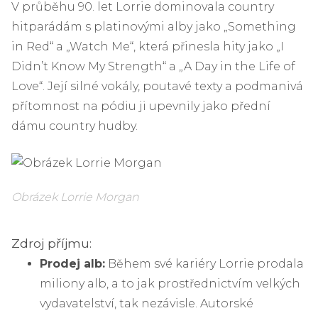
V průběhu 90. let Lorrie dominovala country
hitparádám s platinovými alby jako „Something
in Red“ a „Watch Me“, která přinesla hity jako „I
Didn’t Know My Strength“ a „A Day in the Life of
Love“. Její silné vokály, poutavé texty a podmanivá
přítomnost na pódiu ji upevnily jako přední
dámu country hudby.
Obrázek Lorrie Morgan
Zdroj příjmu:
Prodej alb:
Během své kariéry Lorrie prodala
miliony alb, a to jak prostřednictvím velkých
vydavatelství, tak nezávisle. Autorské