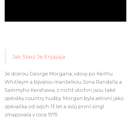
Jak Starý Je Enjajaja
Je dcerou George Morgana, vdovy po Keithu
Whitleym a bývalou manželkou Jona Randalla a
Sammyho Kershawa, z nichž všichni jsou také
zpěváky country hudby. Morgan byla aktivní jako
zpěvačka od svých 13 let a svůj první singl
zmapovala v roce 1979.