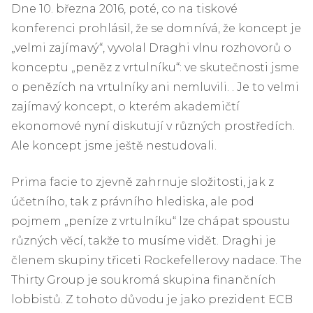
Dne 10. března 2016, poté, co na tiskové
konferenci prohlásil, že se domnívá, že koncept je
„velmi zajímavý“, vyvolal Draghi vlnu rozhovorů o
konceptu „peněz z vrtulníku“: ve skutečnosti jsme
o penězích na vrtulníky ani nemluvili. . Je to velmi
zajímavý koncept, o kterém akademičtí
ekonomové nyní diskutují v různých prostředích.
Ale koncept jsme ještě nestudovali.
Prima facie to zjevně zahrnuje složitosti, jak z
účetního, tak z právního hlediska, ale pod
pojmem „peníze z vrtulníku“ lze chápat spoustu
různých věcí, takže to musíme vidět. Draghi je
členem skupiny třiceti Rockefellerovy nadace. The
Thirty Group je soukromá skupina finančních
lobbistů. Z tohoto důvodu je jako prezident ECB