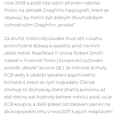
roce 2008 a poté část svých přiznání odvolal.
Proto, na základě Draghiho hagiografií, které se
objevují, by mohlo být dobrým dlouhodobým
rozhodnutím Draghiho „prodat“.
Za druhé, historický úsudek musí vzít v úvahu
protichůdné důkazy a vysvětlit, proč na nich
záleží méně. Například 11. února Robert Smith
napsal v
Financial Times
(
Evropa čelí zúčtování,
protože „Bezzle“ kousne QE
), že měnové stimuly
ECB vedly k období vytváření psychického
bohatství, které se nyní rozpadalo. Článek
zmiňuje tři dluhopisy, které ztratily polovinu až
dvě třetiny své hodnoty během měsíců poté, co je
ECB koupila, a další přešel od získávání peněz na
dluhopisovém trhu v roce 2017 k jejich nesplácení