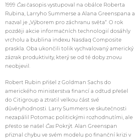
1999
Čas
časopis vystupoval na obálce Roberta
Rubina, Larryho Summerse a Alana Greenspana a
nazval je „Výborem pro záchranu světa“. O rok
později akcie informačních technologií dosáhly
vrcholu a bublina indexu Nasdaq Composite
praskla. Oba ukončili tolik vychvalovaný americký
zázrak produktivity, který se od té doby znovu
neobjevil.
Robert Rubin přišel z Goldman Sachs do
amerického ministerstva financí a odtud přešel
do Citigroup a ztratil velkou část své
důvěryhodnosti. Larry Summers ve skutečnosti
nezapálil Potomac politickými rozhodnutími, ale
přesto se našel
Čas
Pokrýt. Alan Greenspan
přiznal chybu ve svém modelu po finanční krizi v