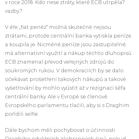
v roce 2018. Kdo nese ztráty, které ECB utrpěla?
vazby?
V éře „fiat peněz“ možná skutečně nejsou
ztrátami, protože centrální banka vytiskla peníze
a koupila je. Nicméně peníze jsou zastupitelné;
má alternativní využití a nákup těchto dluhopisů
ECB znamenal převod veřejných zdrojů do
soukromých rukou. V demokraciích by se dalo
očekávat prošetření takových nákupů a takové
vyšetřování by mohlo vyústit až v rezignaci šéfa
centrální banky. Ale v Evropě se členové
Evropského parlamentu tlačili, aby si s Draghim
pořídili selfie.
Dále bychom měli pochybovat o účinnosti
Draghiho odvážných záchranných činů, pokud