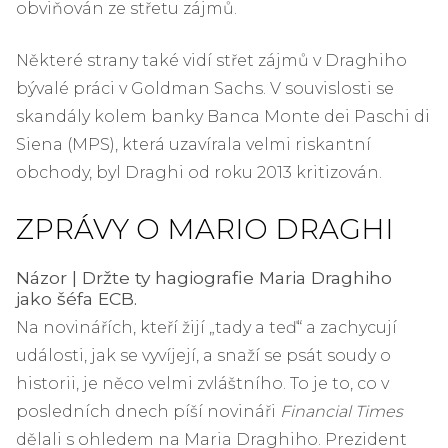
obviňován ze střetu zájmů.
Některé strany také vidí střet zájmů v Draghiho
bývalé práci v Goldman Sachs. V souvislosti se
skandály kolem banky Banca Monte dei Paschi di
Siena (MPS), která uzavírala velmi riskantní
obchody, byl Draghi od roku 2013 kritizován.
ZPRÁVY O MARIO DRAGHI
Názor | Držte ty hagiografie Maria Draghiho
jako šéfa ECB.
Na novinářích, kteří žijí „tady a teď“ a zachycují
události, jak se vyvíjejí, a snaží se psát soudy o
historii, je něco velmi zvláštního. To je to, co v
posledních dnech píší novináři
Financial Times
dělali s ohledem na Maria Draghiho. Prezident