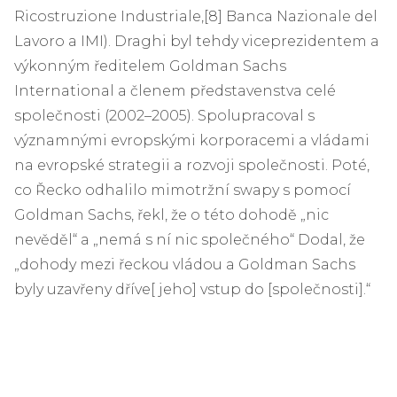
Ricostruzione Industriale,[8] Banca Nazionale del
Lavoro a IMI). Draghi byl tehdy viceprezidentem a
výkonným ředitelem Goldman Sachs
International a členem představenstva celé
společnosti (2002–2005). Spolupracoval s
významnými evropskými korporacemi a vládami
na evropské strategii a rozvoji společnosti. Poté,
co Řecko odhalilo mimotržní swapy s pomocí
Goldman Sachs, řekl, že o této dohodě „nic
nevěděl“ a „nemá s ní nic společného“ Dodal, že
„dohody mezi řeckou vládou a Goldman Sachs
byly uzavřeny dříve[ jeho] vstup do [společnosti].“