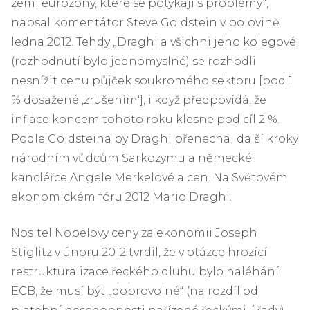
zemí eurozóny, které se potýkají s problémy“,
napsal komentátor Steve Goldstein v polovině
ledna 2012. Tehdy „Draghi a všichni jeho kolegové
(rozhodnutí bylo jednomyslné) se rozhodli
nesnížit cenu půjček soukromého sektoru [pod 1
% dosažené ‚zrušením‘], i když předpovídá, že
inflace koncem tohoto roku klesne pod cíl 2 %.
Podle Goldsteina by Draghi přenechal další kroky
národním vůdcům Sarkozymu a německé
kancléřce Angele Merkelové a cen. Na Světovém
ekonomickém fóru 2012 Mario Draghi.
Nositel Nobelovy ceny za ekonomii Joseph
Stiglitz v únoru 2012 tvrdil, že v otázce hrozící
restrukturalizace řeckého dluhu bylo naléhání
ECB, že musí být „dobrovolné“ (na rozdíl od