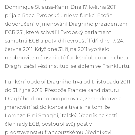
Dominique Strauss-Kahn. Dne 17. května 2011
přijala Rada Evropské unie ve funkci Ecofin
doporučení o jmenování Draghiho prezidentem
ECB[25], které schválil Evropský parlament i
samotná ECB a potvrdili evropští lídři dne 17. 24.
června 2011. Když dne 31. října 2011 vypršelo
neobnovitelné osmileté funkční období Tricheta,
Draghi začal vést instituci se sídlem ve Frankfurtu.
Funkční období Draghiho trvá od 1. listopadu 2011
do 31. října 2019. Přestože Francie kandidaturu
Draghiho dlouho podporovala, země dodržela
jmenování až do konce a trvala na tom, že
Lorenzo Bini Smaghi, italský úředník na šesti-
člen rady ECB, postoupí svůj post v
představenstvu francouzskému úředníkovi.