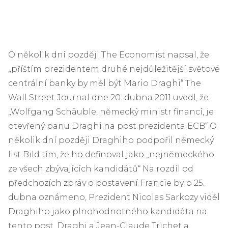
O několik dní později The Economist napsal, že
„příštím prezidentem druhé nejdůležitější světové
centrální banky by měl být Mario Draghi“ The
Wall Street Journal dne 20. dubna 2011 uvedl, že
„Wolfgang Schäuble, německý ministr financí, je
otevřený panu Draghi na post prezidenta ECB“ O
několik dní později Draghiho podpořil německý
list Bild tím, že ho definoval jako „nejněmeckého
ze všech zbývajících kandidátů“ Na rozdíl od
předchozích zpráv o postavení Francie bylo 25.
dubna oznámeno, Prezident Nicolas Sarkozy viděl
Draghiho jako plnohodnotného kandidáta na
tento post. Draghi a Jean-Claude Trichet a