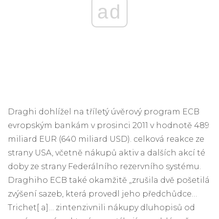
ad
Draghi dohlížel na tříletý úvěrový program ECB
evropským bankám v prosinci 2011 v hodnotě 489
miliard EUR (640 miliard USD). celková reakce ze
strany USA, včetně nákupů aktiv a dalších akcí té
doby ze strany Federálního rezervního systému.
Draghiho ECB také okamžitě „zrušila dvě pošetilá
zvýšení sazeb, která provedl jeho předchůdce…
Trichet[ a]… zintenzivnili nákupy dluhopisů od