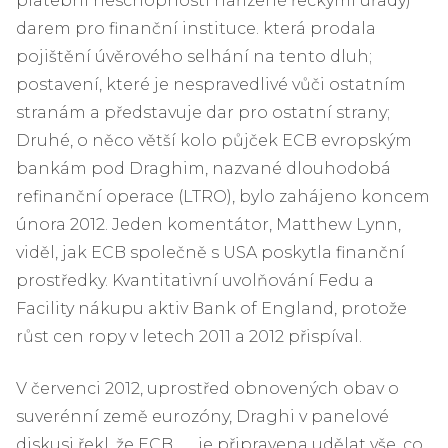
platební neschopnosti nařízené řeckými úřady)
darem pro finanční instituce. která prodala
pojištění úvěrového selhání na tento dluh;
postavení, které je nespravedlivé vůči ostatním
stranám a představuje dar pro ostatní strany;
Druhé, o něco větší kolo půjček ECB evropským
bankám pod Draghim, nazvané dlouhodobá
refinanční operace (LTRO), bylo zahájeno koncem
února 2012. Jeden komentátor, Matthew Lynn,
viděl, jak ECB společně s USA poskytla finanční
prostředky. Kvantitativní uvolňování Fedu a
Facility nákupu aktiv Bank of England, protože
růst cen ropy v letech 2011 a 2012 přispíval.
V červenci 2012, uprostřed obnovených obav o
suverénní země eurozóny, Draghi v panelové
diskusi řekl, že ECB „… je připravena udělat vše, co