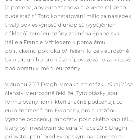
je potřeba, aby euro zachovala. A věřte mi, že to
bude stačit.“ Toto konstatování mělo za následek
trvalý pokles výnosů dluhopisů (výpůjčních
nákladů) zemí eurozóny, zejména Španělska,
Itálie a Francie. Vzhledem k pomalému
politickému pokroku při řešení krize v eurozóně
bylo Draghiho prohlášení považováno za klíčový
bod obratu v jmění eurozóny.
V dubnu 2013 Draghi v reakci na otázku týkající se
členství v eurozóně řekl, že „Tyto otázky jsou
formulovány lidmi, kteří značně podceňují, co
euro znamená pro Evropany, pro eurozónu.
Výrazně podceňují množství politického kapitálu,
který byl investován do eura. V roce 2015 Draghi
při vystoupení před Evropským parlamentem