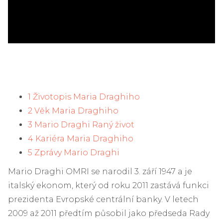
1 Životopis Maria Draghiho
2 Věk Maria Draghiho
3 Mario Draghi Raný život
4 Kariéra Maria Draghiho
5 Zprávy Mario Draghi
Mario Draghi OMRI se narodil 3. září 1947 a je
italský ekonom, který od roku 2011 zastává funkci
prezidenta Evropské centrální banky. V letech
2009 až 2011 předtím působil jako předseda Rady