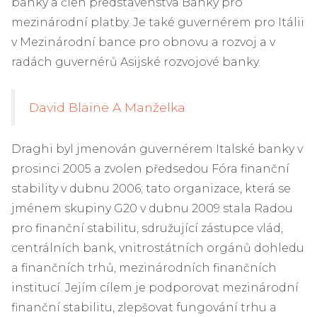
banky a člen představenstva Banky pro
mezinárodní platby. Je také guvernérem pro Itálii
v Mezinárodní bance pro obnovu a rozvoj a v
radách guvernérů Asijské rozvojové banky.
David Blaine A Manželka
Draghi byl jmenován guvernérem Italské banky v
prosinci 2005 a zvolen předsedou Fóra finanční
stability v dubnu 2006; tato organizace, která se
jménem skupiny G20 v dubnu 2009 stala Radou
pro finanční stabilitu, sdružující zástupce vlád,
centrálních bank, vnitrostátních orgánů dohledu
a finančních trhů, mezinárodních finančních
institucí. Jejím cílem je podporovat mezinárodní
finanční stabilitu, zlepšovat fungování trhu a