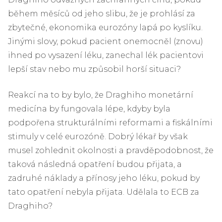
během měsíců od jeho slibu, že je prohlásí za
zbytečné, ekonomika eurozóny lapá po kyslíku.
Jinými slovy, pokud pacient onemocněl (znovu)
ihned po vysazení léku, zanechal lék pacientovi
lepší stav nebo mu způsobil horší situaci?
Reakcí na to by bylo, že Draghiho monetární
medicína by fungovala lépe, kdyby byla
podpořena strukturálními reformami a fiskálními
stimuly v celé eurozóně. Dobrý lékař by však
musel zohlednit okolnosti a pravděpodobnost, že
taková následná opatření budou přijata, a
zadruhé náklady a přínosy jeho léku, pokud by
tato opatření nebyla přijata. Udělala to ECB za
Draghiho?