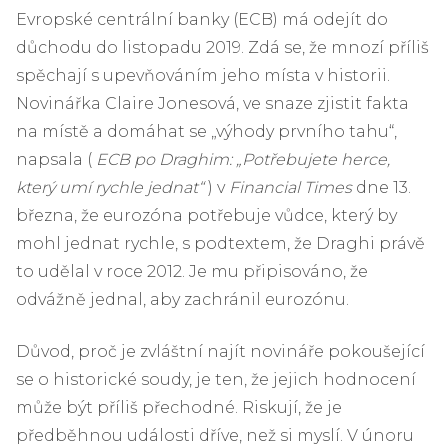
Evropské centrální banky (ECB) má odejít do
důchodu do listopadu 2019. Zdá se, že mnozí příliš
spěchají s upevňováním jeho místa v historii.
Novinářka Claire Jonesová, ve snaze zjistit fakta
na místě a domáhat se „výhody prvního tahu“,
napsala (
ECB po Draghim: „Potřebujete herce,
který umí rychle jednat“
) v
Financial Times
dne 13.
března, že eurozóna potřebuje vůdce, který by
mohl jednat rychle, s podtextem, že Draghi právě
to udělal v roce 2012. Je mu připisováno, že
odvážně jednal, aby zachránil eurozónu.
Důvod, proč je zvláštní najít novináře pokoušející
se o historické soudy, je ten, že jejich hodnocení
může být příliš přechodné. Riskují, že je
předběhnou události dříve, než si myslí. V únoru