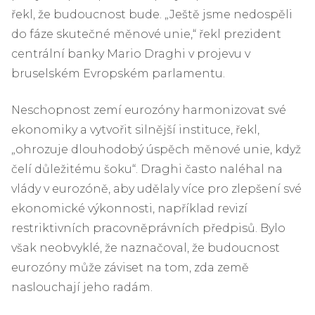
řekl, že budoucnost bude. „Ještě jsme nedospěli
do fáze skutečné měnové unie,“ řekl prezident
centrální banky Mario Draghi v projevu v
bruselském Evropském parlamentu.
Neschopnost zemí eurozóny harmonizovat své
ekonomiky a vytvořit silnější instituce, řekl,
„ohrozuje dlouhodobý úspěch měnové unie, když
čelí důležitému šoku“. Draghi často naléhal na
vlády v eurozóně, aby udělaly více pro zlepšení své
ekonomické výkonnosti, například revizí
restriktivních pracovněprávních předpisů. Bylo
však neobvyklé, že naznačoval, že budoucnost
eurozóny může záviset na tom, zda země
naslouchají jeho radám.