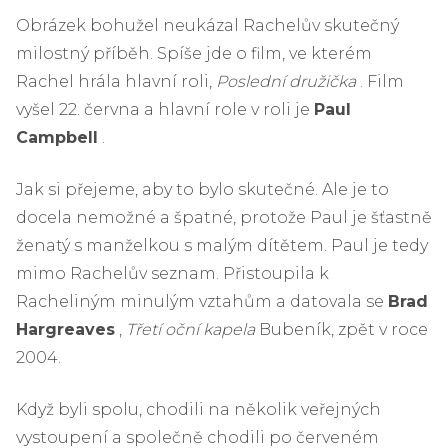
Obrázek bohužel neukázal Rachelův skutečný
milostný příběh. Spíše jde o film, ve kterém
Rachel hrála hlavní roli,
Poslední družička
. Film
vyšel 22. června a hlavní role v roli je
Paul
Campbell
.
Jak si přejeme, aby to bylo skutečné. Ale je to
docela nemožné a špatné, protože Paul je šťastně
ženatý s manželkou s malým dítětem. Paul je tedy
mimo Rachelův seznam. Přistoupila k
Racheliným minulým vztahům a datovala se
Brad
Hargreaves
,
Třetí oční kapela
Bubeník, zpět v roce
2004.
Když byli spolu, chodili na několik veřejných
vystoupení a společně chodili po červeném