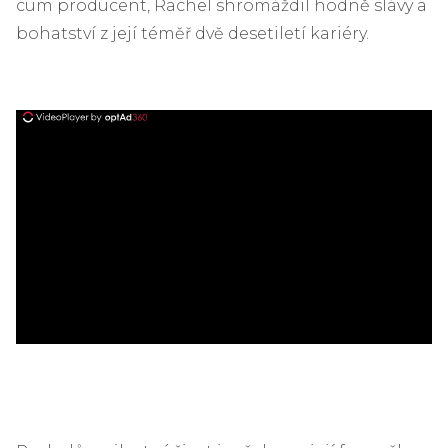
cum producent, Rachel shromáždil hodně slávy a
bohatství z její téměř dvě desetiletí kariéry.
ad