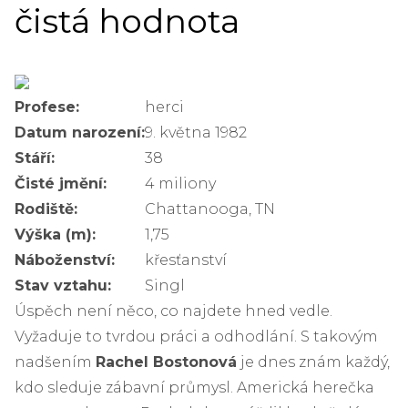
čistá hodnota
Profese:
herci
Datum narození:
9. května 1982
Stáří:
38
Čisté jmění:
4 miliony
Rodiště:
Chattanooga, TN
Výška (m):
1,75
Náboženství:
křesťanství
Stav vztahu:
Singl
Úspěch není něco, co najdete hned vedle.
Vyžaduje to tvrdou práci a odhodlání. S takovým
nadšením
Rachel Bostonová
je dnes znám každý,
kdo sleduje zábavní průmysl. Americká herečka