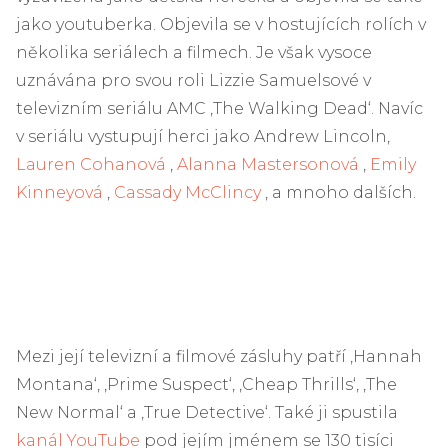
jako youtuberka. Objevila se v hostujících rolích v
několika seriálech a filmech. Je však vysoce
uznávána pro svou roli Lizzie Samuelsové v
televizním seriálu AMC ‚The Walking Dead‘. Navíc
v seriálu vystupují herci jako Andrew Lincoln,
Lauren Cohanová
,
Alanna Mastersonová
,
Emily
Kinneyová
,
Cassady McClincy
, a mnoho dalších.
Mezi její televizní a filmové zásluhy patří ‚Hannah
Montana‘, ‚Prime Suspect‘, ‚Cheap Thrills‘, ‚The
New Normal‘ a ‚True Detective‘. Také ji spustila
kanál YouTube
pod jejím jménem se 130 tisíci