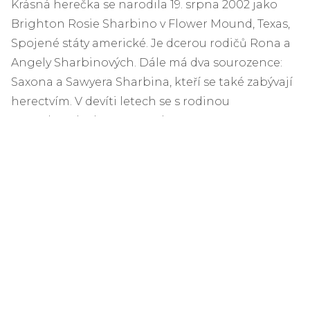
Krásná herečka se narodila 19. srpna 2002 jako
Brighton Rosie Sharbino v Flower Mound, Texas,
Spojené státy americké. Je dcerou rodičů Rona a
Angely Sharbinových. Dále má dva sourozence:
Saxona a Sawyera Sharbina, kteří se také zabývají
herectvím. V devíti letech se s rodinou
přestěhovala do Los Angeles.
ad