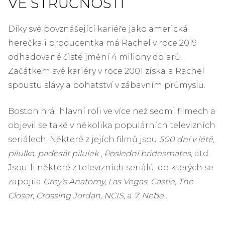
VE STRUČNOSTI
Díky své povznášející kariéře jako americká
herečka i producentka má Rachel v roce 2019
odhadované čisté jmění 4 miliony dolarů.
Začátkem své kariéry v roce 2001 získala Rachel
spoustu slávy a bohatství v zábavním průmyslu.
Boston hrál hlavní roli ve více než sedmi filmech a
objevil se také v několika populárních televizních
seriálech. Některé z jejích filmů jsou
500 dní v létě,
pilulka, padesát pilulek
,
Poslední bridesmates,
atd.
Jsou-li některé z televizních seriálů, do kterých se
zapojila
Grey's Anatomy, Las Vegas, Castle, The
Closer, Crossing Jordan, NCIS,
a
7. Nebe
.