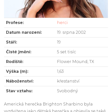
Profese:
herci
Datum narození:
19. srpna 2002
Stáří:
19
Čisté jmění:
5 set tisíc
Rodiště:
Flower Mound, TX
Výška (m):
1,63
Náboženství:
křesťanství
Stav vztahu:
Svobodný
Americká herečka Brighton Sharbino byla
vyzdvižena jako dětská herečka a objevila se také