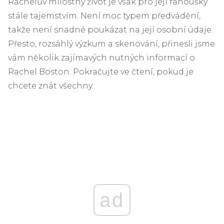
Rachelův milostný život je však pro její fanoušky
stále tajemstvím. Není moc typem předvádění,
takže není snadné poukázat na její osobní údaje.
Přesto, rozsáhlý výzkum a skenování, přinesli jsme
vám několik zajímavých nutných informací o
Rachel Boston. Pokračujte ve čtení, pokud je
chcete znát všechny.
ad