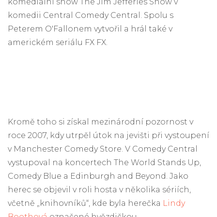
komediální show The Jim Jefferies Show v
komedii Central Comedy Central. Spolu s
Peterem O'Fallonem vytvořil a hrál také v
americkém seriálu FX FX.
Kromě toho si získal mezinárodní pozornost v
roce 2007, kdy utrpěl útok na jevišti při vystoupení
v Manchester Comedy Store. V Comedy Central
vystupoval na koncertech The World Stands Up,
Comedy Blue a Edinburgh and Beyond. Jako
herec se objevil v roli hosta v několika sériích,
včetně „knihovníků“, kde byla herečka
Lindy
Boothová
označené hvězdičkou.