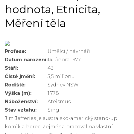
hodnota, Etnicita,
Měření těla
Profese:
Umělci / návrháři
Datum narození:
14. února 1977
Stáří:
43
Čisté jmění:
5,5 milionu
Rodiště:
Sydney NSW
Výška (m):
1,778
Náboženství:
Ateismus
Stav vztahu:
Singl
Jim Jefferies je australsko-americký stand-up
komik a herec. Zejména pracoval na vlastní