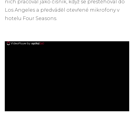
nich pracoval jako číšník, když se přestěhoval do
Los Angeles a předváděl otevřené mikrofony v
hotelu Four Seasons.
ad