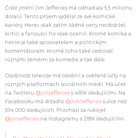
Čisté jmění Jim Jefferies má odhad asi 5,5 milionu
dolarů. Tento příjem vydělal ze své komické
kariéry. Herec však zatím žádné ceny neobdržel,
kritici a fanoušci ho však ocenili. Kromě komika a
herce je také spisovatelem a politickým
komentátorem. Kromě toho také cestoval
různými zeměmi za komedie a tak dále.
Osobnost televize má osobní a ověřené účty na
různých platformách sociálních médií. Má účet
na Twitteru
@jimjefferies
s 469K sledujícími. Na
Facebooku má držadlo
@JimJefferies
s více než
594 000 sledujících. Prochází za rukojeť
@jimjefferies
na Instagramu s 218K sledujícími.