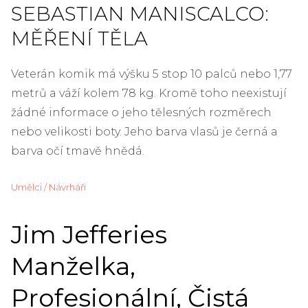
SEBASTIAN MANISCALCO:
MĚŘENÍ TĚLA
Veterán komik má výšku 5 stop 10 palců nebo 1,77
metrů a váží kolem 78 kg. Kromě toho neexistují
žádné informace o jeho tělesných rozměrech
nebo velikosti boty. Jeho barva vlasů je černá a
barva očí tmavě hnědá.
Umělci / Návrháři
Jim Jefferies
Manželka,
Profesionální, Čistá