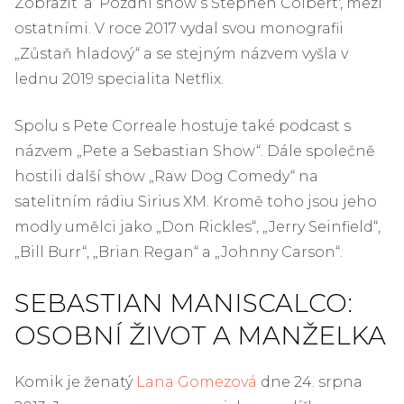
Zobrazit ’a‘ Pozdní show s Stephen Colbert', mezi
ostatními. V roce 2017 vydal svou monografii
„Zůstaň hladový“ a se stejným názvem vyšla v
lednu 2019 specialita Netflix.
Spolu s Pete Correale hostuje také podcast s
názvem „Pete a Sebastian Show“. Dále společně
hostili další show „Raw Dog Comedy“ na
satelitním rádiu Sirius XM. Kromě toho jsou jeho
modly umělci jako „Don Rickles“, „Jerry Seinfield“,
„Bill Burr“, „Brian Regan“ a „Johnny Carson“.
SEBASTIAN MANISCALCO:
OSOBNÍ ŽIVOT A MANŽELKA
Komik je ženatý
Lana Gomezová
dne 24. srpna