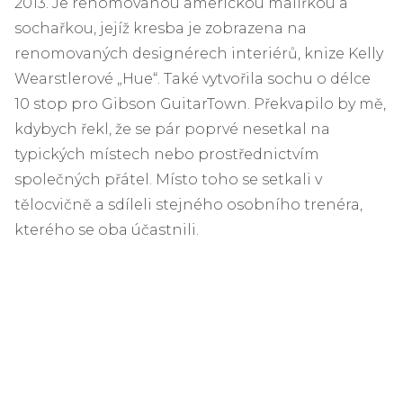
2013. Je renomovanou americkou malířkou a
sochařkou, jejíž kresba je zobrazena na
renomovaných designérech interiérů, knize Kelly
Wearstlerové „Hue“. Také vytvořila sochu o délce
10 stop pro Gibson GuitarTown. Překvapilo by mě,
kdybych řekl, že se pár poprvé nesetkal na
typických místech nebo prostřednictvím
společných přátel. Místo toho se setkali v
tělocvičně a sdíleli stejného osobního trenéra,
kterého se oba účastnili.