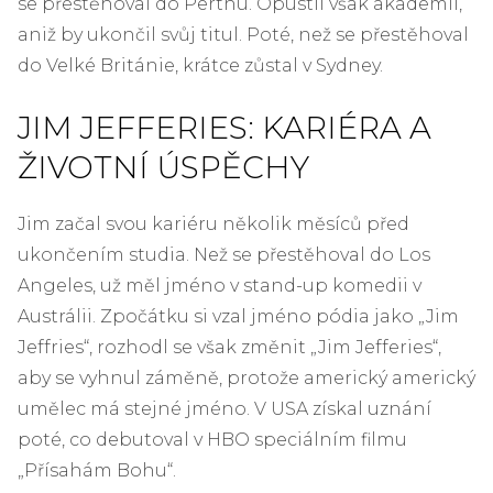
se přestěhoval do Perthu. Opustil však akademii,
aniž by ukončil svůj titul. Poté, než se přestěhoval
do Velké Británie, krátce zůstal v Sydney.
JIM JEFFERIES: KARIÉRA A
ŽIVOTNÍ ÚSPĚCHY
Jim začal svou kariéru několik měsíců před
ukončením studia. Než se přestěhoval do Los
Angeles, už měl jméno v stand-up komedii v
Austrálii. Zpočátku si vzal jméno pódia jako „Jim
Jeffries“, rozhodl se však změnit „Jim Jefferies“,
aby se vyhnul záměně, protože americký americký
umělec má stejné jméno. V USA získal uznání
poté, co debutoval v HBO speciálním filmu
„Přísahám Bohu“.