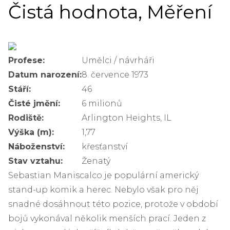
Čistá hodnota, Měření
Profese:
Umělci / návrháři
Datum narození:
8. července 1973
Stáří:
46
Čisté jmění:
6 milionů
Rodiště:
Arlington Heights, IL
Výška (m):
1,77
Náboženství:
křesťanství
Stav vztahu:
Ženatý
Sebastian Maniscalco je populární americký
stand-up komik a herec. Nebylo však pro něj
snadné dosáhnout této pozice, protože v období
bojů vykonával několik menších prací. Jeden z