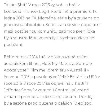
Talkin 'Shit“. V roce 2013 vytvořil a hrál v
komediální show Legit, která měla premiéru 17.
ledna 2013 na FX. Nicméně, série byla zrušena po
jeho dvou obdobích. Série stala se více populární
mezi postiženou komunitu, zatímco přehlídka
byla soustředěna kolem fyzických a duševních
postižení.
Během roku 2014 hrál v nízkorozpočtovém
australském filmu „Me & My Mates vs Zombie
Apocalypse“. Film měl premiéru v Austrálii v
červenci 2015 a povolený ve Velké Británii a USA v
roce 2016. V roce 2017 se objevil na „The Jim
Jefferies Show“ v komedii Central, původně
oznámil premiéru s deseti epizodami. Později
byla sezóna prodloužena o dalších 10 epizod.