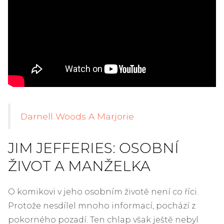
Darnell Woods A Marjorie
JIM JEFFERIES: OSOBNÍ
ŽIVOT A MANŽELKA
O komikovi v jeho osobním životě není co říci.
Protože nesdílel mnoho informací, pochází z
pokorného pozadí. Ten chlap však ještě nebyl