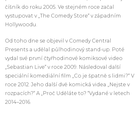
číšník do roku 2005. Ve stejném roce začal
vystupovat v „The Comedy Store“ v západním
Hollywoodu.
Od toho dne se objevil v Comedy Central
Presents a udělal půlhodinový stand-up. Poté
vydal své první čtyřhodinové komiksové video
„Sebastian Live“ v roce 2009. Následoval další
speciální komediální film „Co je špatně s lidmi?“ V
roce 2012. Jeho další dvě komická videa „Nejste v
rozpacích?“ A „Proč Uděláte to? “Vydané v letech
2014–2016.