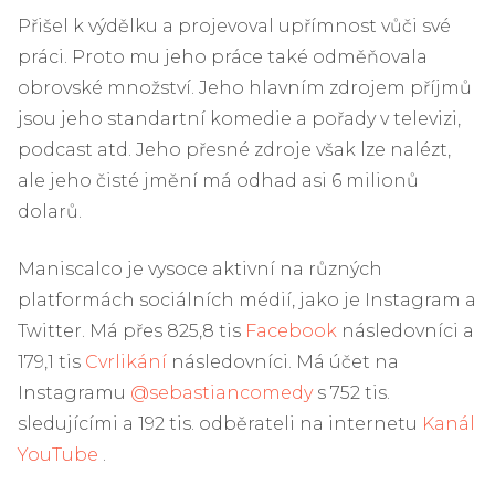
Přišel k výdělku a projevoval upřímnost vůči své
práci. Proto mu jeho práce také odměňovala
obrovské množství. Jeho hlavním zdrojem příjmů
jsou jeho standartní komedie a pořady v televizi,
podcast atd. Jeho přesné zdroje však lze nalézt,
ale jeho čisté jmění má odhad asi 6 milionů
dolarů.
Maniscalco je vysoce aktivní na různých
platformách sociálních médií, jako je Instagram a
Twitter. Má přes 825,8 tis
Facebook
následovníci a
179,1 tis
Cvrlikání
následovníci. Má účet na
Instagramu
@sebastiancomedy
s 752 tis.
sledujícími a 192 tis. odběrateli na internetu
Kanál
YouTube
.