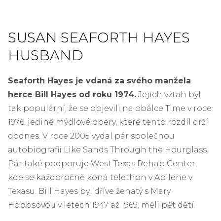
SUSAN SEAFORTH HAYES
HUSBAND
Seaforth Hayes je vdaná za svého manžela
herce Bill Hayes od roku 1974.
Jejich vztah byl
tak populární, že se objevili na obálce Time v roce
1976, jediné mýdlové opery, které tento rozdíl drží
dodnes. V roce 2005 vydal pár společnou
autobiografii Like Sands Through the Hourglass.
Pár také podporuje West Texas Rehab Center,
kde se každoročně koná telethon v Abilene v
Texasu. Bill Hayes byl dříve ženatý s Mary
Hobbsovou v letech 1947 až 1969; měli pět dětí.