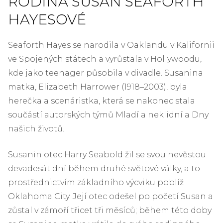
RODINA SUSAN SEAFORTH
HAYESOVÉ
Seaforth Hayes se narodila v Oaklandu v Kalifornii
ve Spojených státech a vyrůstala v Hollywoodu,
kde jako teenager působila v divadle. Susanina
matka, Elizabeth Harrower (1918–2003), byla
herečka a scenáristka, která se nakonec stala
součástí autorských týmů Mladí a neklidní a Dny
našich životů.
Susanin otec Harry Seabold žil se svou nevěstou
devadesát dní během druhé světové války, a to
prostřednictvím základního výcviku poblíž
Oklahoma City. Její otec odešel po početí Susan a
zůstal v zámoří třicet tři měsíců; během této doby