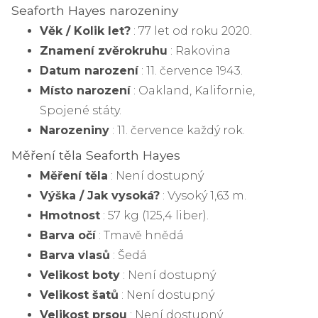
Seaforth Hayes narozeniny
Věk / Kolik let?
: 77 let od roku 2020.
Znamení zvěrokruhu
: Rakovina
Datum narození
: 11. července 1943.
Místo narození
: Oakland, Kalifornie,
Spojené státy.
Narozeniny
: 11. července každý rok.
Měření těla Seaforth Hayes
Měření těla
: Není dostupný
Výška / Jak vysoká?
: Vysoký 1,63 m.
Hmotnost
: 57 kg (125,4 liber).
Barva očí
: Tmavě hnědá
Barva vlasů
: Šedá
Velikost boty
: Není dostupný
Velikost šatů
: Není dostupný
Velikost prsou
: Není dostupný