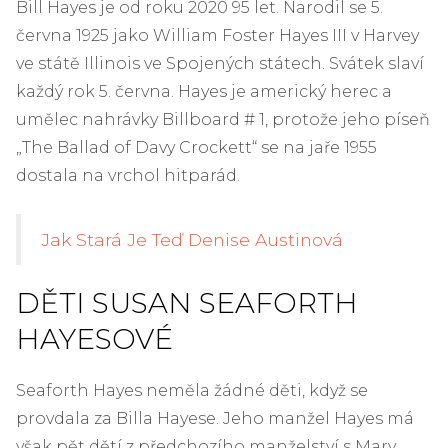
Bill Hayes je od roku 2020 95 let. Narodil se 5.
června 1925 jako William Foster Hayes III v Harvey
ve státě Illinois ve Spojených státech. Svátek slaví
každý rok 5. června. Hayes je americký herec a
umělec nahrávky Billboard # 1, protože jeho píseň
„The Ballad of Davy Crockett“ se na jaře 1955
dostala na vrchol hitparád.
Jak Stará Je Teď Denise Austinová
DĚTI SUSAN SEAFORTH
HAYESOVÉ
Seaforth Hayes neměla žádné děti, když se
provdala za Billa Hayese. Jeho manžel Hayes má
však pět dětí z předchozího manželství s Mary