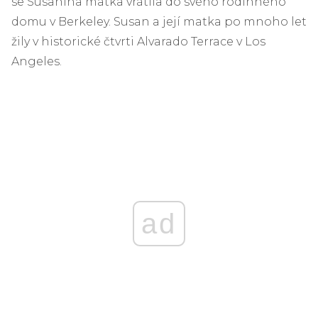
se Susanina matka vrátila do svého rodinného
domu v Berkeley. Susan a její matka po mnoho let
žily v historické čtvrti Alvarado Terrace v Los
Angeles.
ad