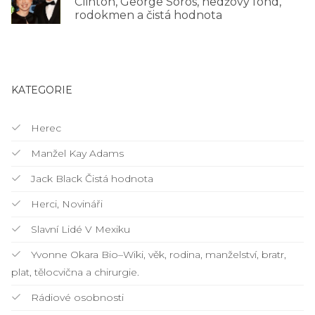
Clinton, George Soros, hedžový fond,
rodokmen a čistá hodnota
KATEGORIE
Herec
Manžel Kay Adams
Jack Black Čistá hodnota
Herci, Novináři
Slavní Lidé V Mexiku
Yvonne Okara Bio–Wiki, věk, rodina, manželství, bratr,
plat, tělocvična a chirurgie.
Rádiové osobnosti