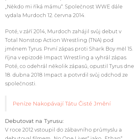
„Někdo mi říká mámu“. Společnost WWE dále
vydala Murdoch 12. června 2014.
Poté, v září 2014, Murdoch zahájil svůj debut v
Total Nonstop Action Wrestling (TNA) pod
jménem Tyrus. První zápas proti Shark Boy měl 15.
října v epizodě Impact Wrestling a vyhrál zápas.
Poté, co odehrál několik zápasů, opustil Tyrus dne
18. dubna 2018 Impact a potvrdil svůj odchod ze
společnosti.
Peníze Nakopávají Tátu Čisté Jmění
Debutovat na Tyrusu:
V roce 2012 vstoupil do zábavního průmyslu a
debutoval filmem „No One Lives“ jako „Ethan“.