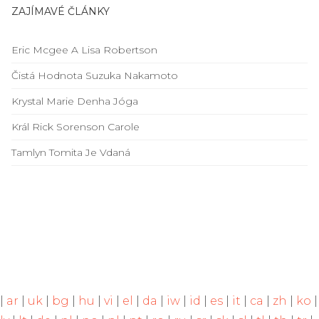
ZAJÍMAVÉ ČLÁNKY
Eric Mcgee A Lisa Robertson
Čistá Hodnota Suzuka Nakamoto
Krystal Marie Denha Jóga
Král Rick Sorenson Carole
Tamlyn Tomita Je Vdaná
|
ar
|
uk
|
bg
|
hu
|
vi
|
el
|
da
|
iw
|
id
|
es
|
it
|
ca
|
zh
|
ko
|