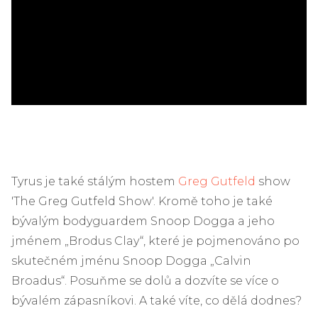
ad
Tyrus je také stálým hostem
Greg Gutfeld
show
'The Greg Gutfeld Show'. Kromě toho je také
bývalým bodyguardem Snoop Dogga a jeho
jménem „Brodus Clay“, které je pojmenováno po
skutečném jménu Snoop Dogga „Calvin
Broadus“. Posuňme se dolů a dozvíte se více o
bývalém zápasníkovi. A také víte, co dělá dodnes?