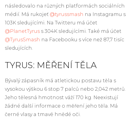
následovalo na různých platformách sociálních
médií. Má rukojeť
@tyrussmash
na Instagramu s
103K sledujícími. Na Twitteru má účet
@PlanetTyrus
s 304K sledujícími. Také má účet
@TyrusSmash
na Facebooku s více než 87,7 tisíc
sledujících.
TYRUS: MĚŘENÍ TĚLA
Bývalý zápasník má atletickou postavu těla s
vysokou výškou 6 stop 7 palců nebo 2,042 metrů.
Jeho tělesná hmotnost váží 170 kg. Neexistují
žádné další informace o měření jeho těla. Má
černé vlasy a tmavě hnědé oči.