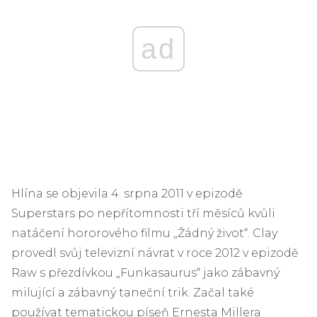
ad
Hlína se objevila 4. srpna 2011 v epizodě
Superstars po nepřítomnosti tří měsíců kvůli
natáčení hororového filmu „Žádný život“. Clay
provedl svůj televizní návrat v roce 2012 v epizodě
Raw s přezdívkou „Funkasaurus“ jako zábavný
milující a zábavný taneční trik. Začal také
používat tematickou píseň Ernesta Millera