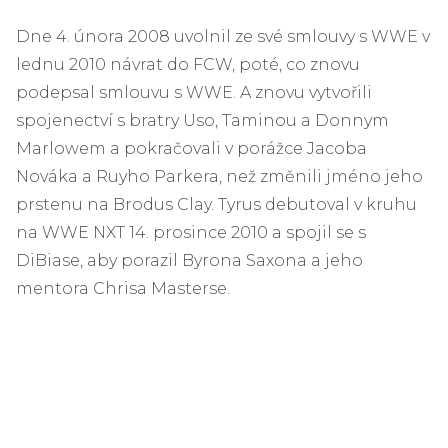
Dne 4. února 2008 uvolnil ze své smlouvy s WWE v
lednu 2010 návrat do FCW, poté, co znovu
podepsal smlouvu s WWE. A znovu vytvořili
spojenectví s bratry Uso, Taminou a Donnym
Marlowem a pokračovali v porážce Jacoba
Nováka a Ruyho Parkera, než změnili jméno jeho
prstenu na Brodus Clay. Tyrus debutoval v kruhu
na WWE NXT 14. prosince 2010 a spojil se s
DiBiase, aby porazil Byrona Saxona a jeho
mentora Chrisa Masterse.