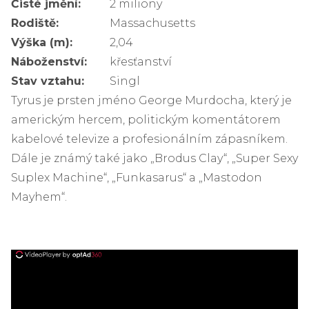
Čisté jmění:
2 miliony
Rodiště:
Massachusetts
Výška (m):
2,04
Náboženství:
křesťanství
Stav vztahu:
Singl
Tyrus je prsten jméno George Murdocha, který je
americkým hercem, politickým komentátorem
kabelové televize a profesionálním zápasníkem.
Dále je známý také jako „Brodus Clay“, „Super Sexy
Suplex Machine“, „Funkasarus“ a „Mastodon
Mayhem“.