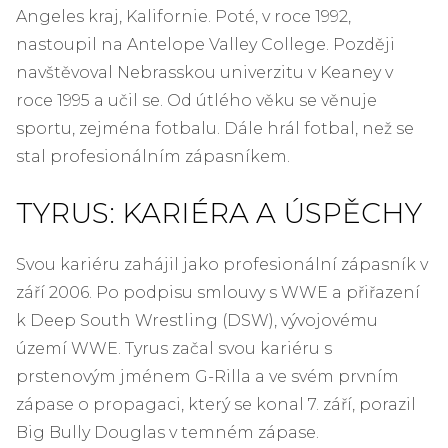
Angeles kraj, Kalifornie. Poté, v roce 1992,
nastoupil na Antelope Valley College. Později
navštěvoval Nebrasskou univerzitu v Keaney v
roce 1995 a učil se. Od útlého věku se věnuje
sportu, zejména fotbalu. Dále hrál fotbal, než se
stal profesionálním zápasníkem.
TYRUS: KARIÉRA A ÚSPĚCHY
Svou kariéru zahájil jako profesionální zápasník v
září 2006. Po podpisu smlouvy s WWE a přiřazení
k Deep South Wrestling (DSW), vývojovému
území WWE. Tyrus začal svou kariéru s
prstenovým jménem G-Rilla a ve svém prvním
zápase o propagaci, který se konal 7. září, porazil
Big Bully Douglas v temném zápase.