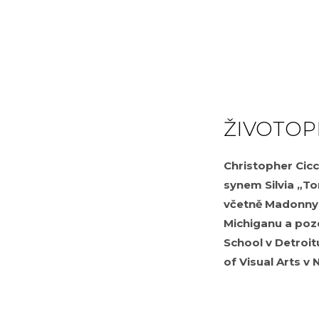
ŽIVOTOP
Christopher Cicc
synem Silvia „T
včetně Madonny, 
Michiganu a pozd
School v Detroit
of Visual Arts v