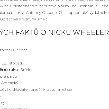
6 vydal Christopher své debutové album The Firstborn Is Dead
lému bratrovi, Anthony Ciccone. Christopher také vydal někol
lupracoval s různými umělci.
LÝCH FAKTŮ O NICKU WHEELER
stopher Ciccone
: 22. listopadu
ěrokruhu
: Střelec
op 8 palců
: Americký
zpěvák, skladatel, tanečník, autor a režisér
ý
ámý