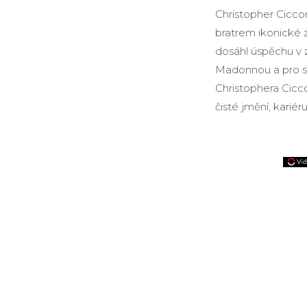
Christopher Ciccon
bratrem ikonické 
dosáhl úspěchu v 
Madonnou a pro sv
Christophera Cicco
čisté jmění, kariér