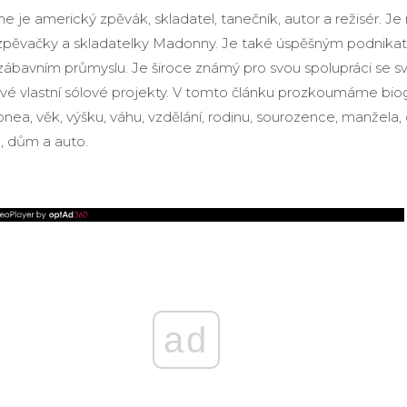
e je americký zpěvák, skladatel, tanečník, autor a režisér. J
zpěvačky a skladatelky Madonny. Je také úspěšným podnikat
zábavním průmyslu. Je široce známý pro svou spolupráci se s
é vlastní sólové projekty. V tomto článku prozkoumáme biogr
nea, věk, výšku, váhu, vzdělání, rodinu, sourozence, manžela, dě
u, dům a auto.
ad