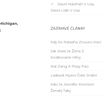
Slavní Návrháři V Usa,
Slavní Lidé V Usa
 Michigan,
ZAJÍMAVÉ ČLÁNKY
k
.
Kdy Se Natasha Zouves Vrací
Jak Stará Je Žena Z
Kostkované Hlíny
Nat Zang A Pisay Pao
Laskavě Myers Čisté Jmění
Kdo Je Jennifer Morrison
Ženatý Taky