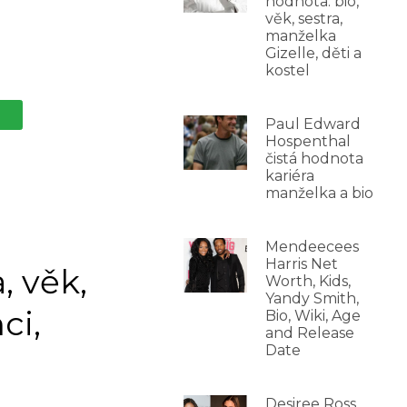
hodnota: bio,
věk, sestra,
manželka
Gizelle, děti a
kostel
Paul Edward
Hospenthal
čistá hodnota
kariéra
manželka a bio
Mendeecees
Harris Net
, věk,
Worth, Kids,
Yandy Smith,
ci,
Bio, Wiki, Age
and Release
Date
Desiree Ross