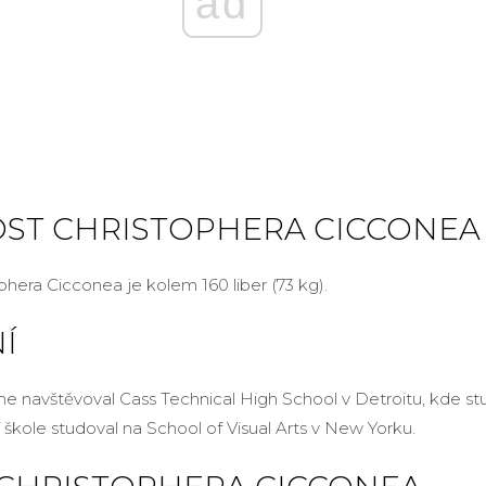
ad
ST CHRISTOPHERA CICCONEA
hera Cicconea je kolem 160 liber (73 kg).
Í
ne navštěvoval Cass Technical High School v Detroitu, kde st
í škole studoval na School of Visual Arts v New Yorku.