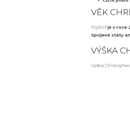
Čisté jmění
VĚK CHR
Kryštof
je v roce 
Spojené státy a
VÝŠKA C
Výška Christophera