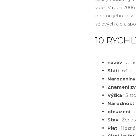
videí. V roce 200
poctou jeho zesnu
sólových alb a spo
10 RYCH
název
: Chri
Stáří
: 63 let
Narozeniny
Znamení zv
Výška
: 5 st
Národnost
obsazení
: 
Stav
: Ženat
Plat
: Nezn