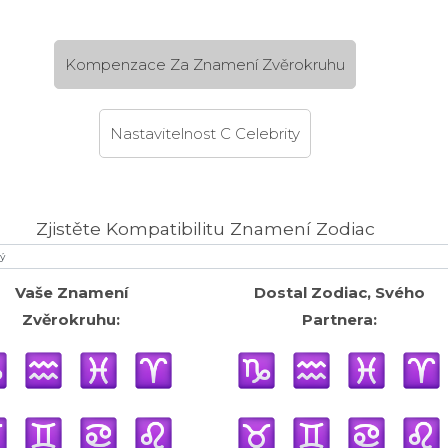
Kompenzace Za Znamení Zvěrokruhu
Nastavitelnost C Celebrity
Zjistěte Kompatibilitu Znamení Zodiac
Vaše Znamení
Dostal Zodiac, Svého
Zvěrokruhu:
Partnera: