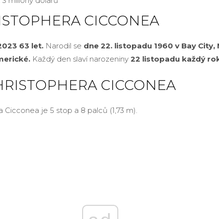
: 3 miliony dolarů
ISTOPHERA CICCONEA
2023 63 let.
Narodil se
dne 22. listopadu 1960 v Bay City,
merické.
Každý den slaví narozeniny
22
listopadu každý ro
HRISTOPHERA CICCONEA
 Cicconea je 5 stop a 8 palců (1,73 m).