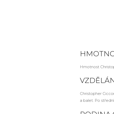
HMOTNO
Hmotnost Christop
VZDĚLÁN
Christopher Cicco
a balet. Po středn