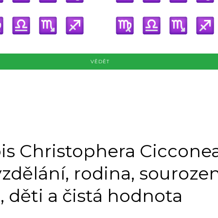
VĚDĚT
is Christophera Cicconea
vzdělání, rodina, sourozen
 děti a čistá hodnota