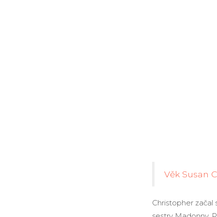
Věk Susan 
Christopher začal 
sestry Madonny. Pr