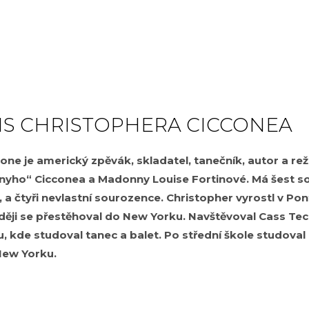
IS CHRISTOPHERA CICCONEA
one je americký zpěvák, skladatel, tanečník, autor a reži
onyho“ Cicconea a Madonny Louise Fortinové. Má šest s
a čtyři nevlastní sourozence. Christopher vyrostl v Pon
ěji se přestěhoval do New Yorku. Navštěvoval Cass Tec
u, kde studoval tanec a balet. Po střední škole studoval
 New Yorku.