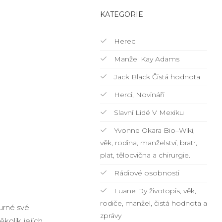
KATEGORIE
Herec
Manžel Kay Adams
Jack Black Čistá hodnota
Herci, Novináři
Slavní Lidé V Mexiku
Yvonne Okara Bio–Wiki,
věk, rodina, manželství, bratr,
plat, tělocvična a chirurgie.
Rádiové osobnosti
Luane Dy životopis, věk,
rodiče, manžel, čistá hodnota a
urné své
zprávy
kolik jejích