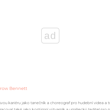
ad
Crow Bennett
svou kariéru jako tanečník a choreograf pro hudební videa a t
acoval také jako kostýmní výtvarník a umělecký ředitel pro ně