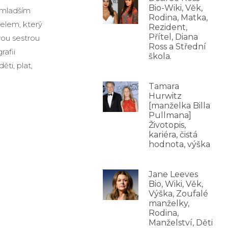
Bio-Wiki, Věk,
e mladším
Rodina, Matka,
elem, který
Rezident,
Přítel, Diana
vou sestrou
Ross a Střední
afii
škola.
ti, plat,
Tamara
Hurwitz
[manželka Billa
Pullmana]
Životopis,
kariéra, čistá
hodnota, výška
Jane Leeves
Bio, Wiki, Věk,
Výška, Zoufalé
manželky,
Rodina,
Manželství, Děti