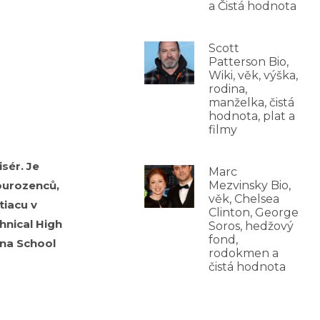
a Čistá hodnota
Scott
Patterson Bio,
Wiki, věk, výška,
rodina,
manželka, čistá
hodnota, plat a
filmy
sér. Je
Marc
ourozenců,
Mezvinsky Bio,
věk, Chelsea
tiacu v
Clinton, George
hnical High
Soros, hedžový
fond,
 na School
rodokmen a
čistá hodnota