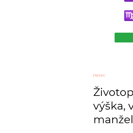
Herec
Životop
výška, 
manžel,