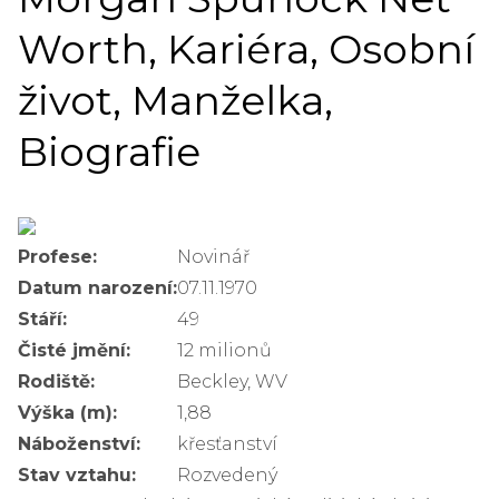
Worth, Kariéra, Osobní
život, Manželka,
Biografie
Profese:
Novinář
Datum narození:
07.11.1970
Stáří:
49
Čisté jmění:
12 milionů
Rodiště:
Beckley, WV
Výška (m):
1,88
Náboženství:
křesťanství
Stav vztahu:
Rozvedený