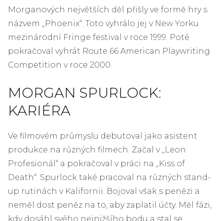
Morganových největších děl přišly ve formě hry s
názvem „Phoenix“. Toto vyhrálo jej v New Yorku
mezinárodní Fringe festival v roce 1999. Poté
pokračoval vyhrát Route 66 American Playwriting
Competition v roce 2000.
MORGAN SPURLOCK:
KARIÉRA
Ve filmovém průmyslu debutoval jako asistent
produkce na různých filmech. Začal v „Leon:
Profesionál“ a pokračoval v práci na „Kiss of
Death“. Spurlock také pracoval na různých stand-
up rutinách v Kalifornii. Bojoval však s penězi a
neměl dost peněz na to, aby zaplatil účty. Měl fázi,
kdy dosáhl svého nejnižšího bodu a stal se