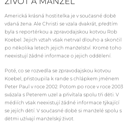
ŽIVOT A MANŽEL
Americká krásná hostitelka je v současné době
vdaná žena. Ale Christi se vzala dvakrát, předtím
byla s reportérkou a zpravodajskou kotvou Rob
Koebel. Jejich vztah však netrval dlouho a skončil
po několika letech jejich manželství. Kromě toho
neexistují žádné informace o jejich oddělení.
Poté, co se rozvedla se zpravodajskou kotvou
Koebel, přistoupila k rande s chlápkem jménem
Peter Paul v roce 2002. Potom po roce v roce 2003
svázala s Peterem uzel a přivítala spolu tři děti. V
médiích však neexistují žádné informace týkající
se jejích dětí. V současné době si manželé spolu s
dětmi užívají manželský život.