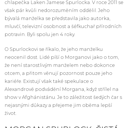
chlapečka Laken Jamese Spurlocka. V roce 2011 se
však pár kvůli nedorozuměním oddělil. Jeho
bývalá manželka se představila jako autorka,
mluvčí, televizní osobnost a šéfkuchař přírodních
potravin. Byli spolu jen 4 roky.
O Spurlockovi se říkalo, že jeho manželku
neocenil dost. Lidé píší o Morganovi jako o tom,
že není starostlivým manželem nebo dokonce
otcem, a přitom věnují pozornost pouze jeho
kariéře. Existují však také spekulace o
Alexandrově podvádění Morgana, když střílel na
show v Afghánistánu. Je to záležitost šedých čar s
nejasnými důkazy a přejeme jim oběma lepší
život.