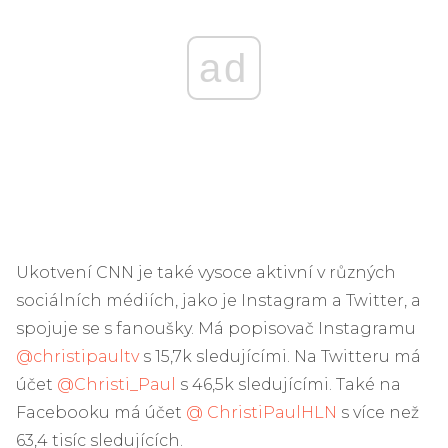
ad
Ukotvení CNN je také vysoce aktivní v různých
sociálních médiích, jako je Instagram a Twitter, a
spojuje se s fanoušky. Má popisovač Instagramu
@christipaultv
s 15,7k sledujícími. Na Twitteru má
účet
@Christi_Paul
s 46,5k sledujícími. Také na
Facebooku má účet
@ ChristiPaulHLN
s více než
63,4 tisíc sledujících.