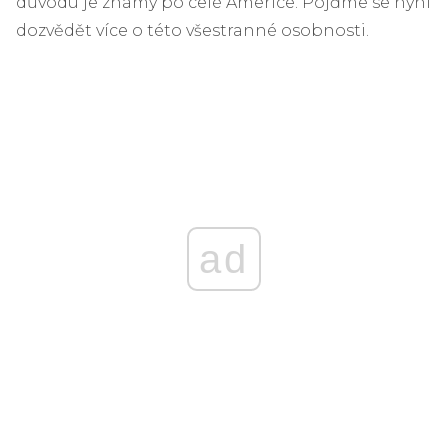
důvodu je známý po celé Americe. Pojďme se nyní
dozvědět více o této všestranné osobnosti.
ad