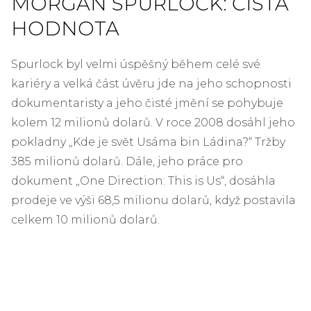
MORGAN SPURLOCK: ČISTÁ
HODNOTA
Spurlock byl velmi úspěšný během celé své
kariéry a velká část úvěru jde na jeho schopnosti
dokumentaristy a jeho čisté jmění se pohybuje
kolem 12 milionů dolarů. V roce 2008 dosáhl jeho
pokladny „Kde je svět Usáma bin Ládina?“ Tržby
385 milionů dolarů. Dále, jeho práce pro
dokument „One Direction: This is Us“, dosáhla
prodeje ve výši 68,5 milionu dolarů, když postavila
celkem 10 milionů dolarů.