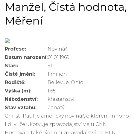
Manžel, Čistá hodnota,
Měření
Profese:
Novinář
Datum narození:
01.01.1969
Stáří:
51
Čisté jmění:
1 milion
Rodiště:
Bellevue, Ohio
Výška (m):
1,65
Náboženství:
křesťanství
Stav vztahu:
Ženatý
Christi Paul je americký novinář, o kterém mnoho
lidí ví, že ukotvuje zpravodajství v síti CNN.
Hostovala také týdenní zpravodajství na HLN