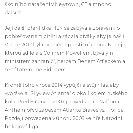
školního natáčení v Newtown, CT a mnoho
dalších.
Její další přehlídka HLN se zabývala zprávami o
pohřešovaném dítěti a žádala diváky, aby je našli.
V roce 2012 byla oceněna prestižní cenou Naděje,
kterou sdílela s Colinem Powellem, bývalým
ministrem zahraničí, hercem Benem Affleckem a
senátorem Joe Bidenem.
Kromě toho v roce 2014 vypůjčila svůj hlas, aby
vyprávěla „Skyview Atlanta“ o okolí kolem ruského
kola. Před 6. června 2007 provedla hru National
Anthem před zápasem Atlanta Braves vs. Florida.
Později provedená v únoru 2009 ve hře Národní
hokejová liga.