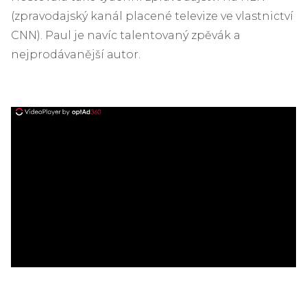
(zpravodajský kanál placené televize ve vlastnictví
CNN). Paul je navíc talentovaný zpěvák a
nejprodávanější autor.
ad