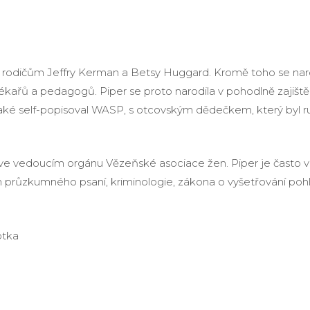
 rodičům Jeffry Kerman a Betsy Huggard. Kromě toho se naro
lékařů a pedagogů. Piper se proto narodila v pohodlně zajiště
aké self-popisoval WASP, s otcovským dědečkem, který byl r
ve vedoucím orgánu Vězeňské asociace žen. Piper je často v
 průzkumného psaní, kriminologie, zákona o vyšetřování pohl