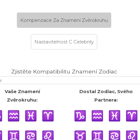
Kompenzace Za Znamení Zvěrokruhu
Nastavitelnost C Celebrity
Zjistěte Kompatibilitu Znamení Zodiac
Vaše Znamení
Dostal Zodiac, Svého
Zvěrokruhu:
Partnera: