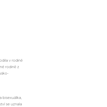
dila v rodině
né rodině z
usko-
 bisexuálka,
tví se uznala