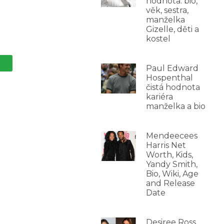
hodnota: bio,
věk, sestra,
manželka
Gizelle, děti a
kostel
Paul Edward
Hospenthal
čistá hodnota
kariéra
manželka a bio
Mendeecees
Harris Net
Worth, Kids,
Yandy Smith,
Bio, Wiki, Age
and Release
Date
Desiree Ross