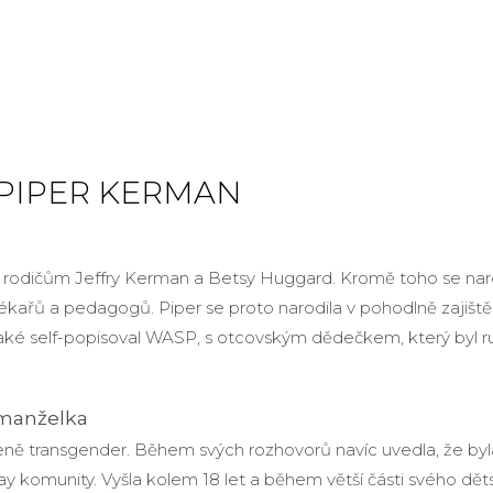
PIPER KERMAN
 rodičům Jeffry Kerman a Betsy Huggard. Kromě toho se naro
lékařů a pedagogů. Piper se proto narodila v pohodlně zajiště
aké self-popisoval WASP, s otcovským dědečkem, který byl r
manželka
ně transgender. Během svých rozhovorů navíc uvedla, že byla
ay komunity. Vyšla kolem 18 let a během větší části svého děts