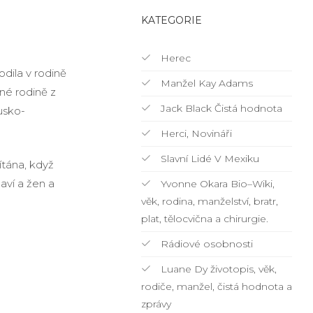
KATEGORIE
Herec
dila v rodině
Manžel Kay Adams
né rodině z
Jack Black Čistá hodnota
usko-
Herci, Novináři
Slavní Lidé V Mexiku
ítána, když
aví a žen a
Yvonne Okara Bio–Wiki,
věk, rodina, manželství, bratr,
plat, tělocvična a chirurgie.
Rádiové osobnosti
Luane Dy životopis, věk,
rodiče, manžel, čistá hodnota a
zprávy