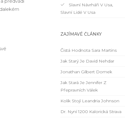
 a předvádí
Slavní Návrháři V Usa,
nedalekém
Slavní Lidé V Usa
ZAJÍMAVÉ ČLÁNKY
 své
Čistá Hodnota Sara Martins
Jak Starý Je David Nehdar
Jonathan Gilbert Domek
Jak Stará Je Jennifer Z
Přepravních Válek
Kolik Stojí Leandria Johnson
Dr. Nyní 1200 Kalorická Strava