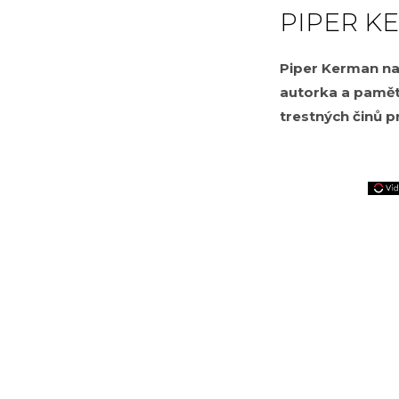
PIPER K
Piper Kerman na
autorka a pamětn
trestných činů p