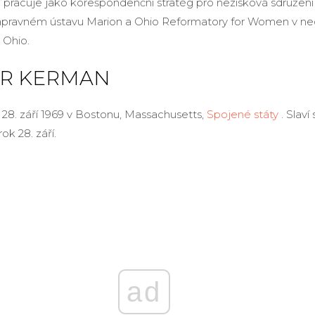
ď pracuje jako korešpondenční stratég pro nezisková sdružení
 nápravném ústavu Marion a Ohio Reformatory for Women v 
 Ohio.
ER KERMAN
 28. září 1969 v Bostonu, Massachusetts,
Spojené státy
. Slaví
ok 28. září.
ad