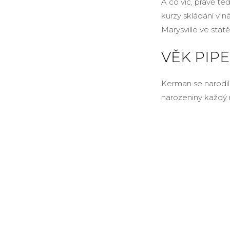
A co víc, právě te
kurzy skládání v
Marysville ve státě
VĚK PIP
Kerman se narodil
narozeniny každý r