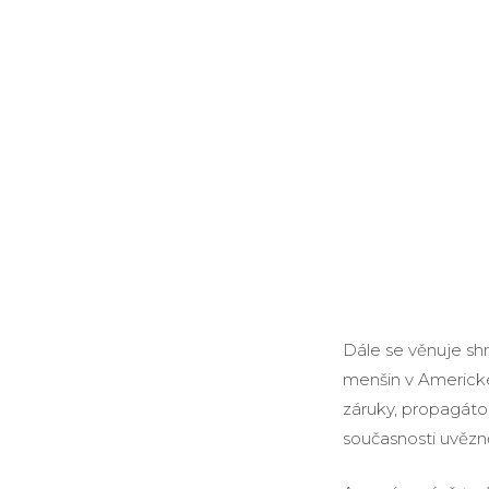
Dále se věnuje s
menšin v Americké
záruky, propagátoři
současnosti uvězn