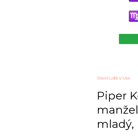
Slavní Lidé V Usa
Piper K
manželk
mladý, 